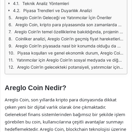
Teknik Analiz Yöntemleri
Piyasa Trendleri ve Duyarlılık Analizi
Areglo Coin'in Geleceği ve Yatırımcılar İçin Öneriler
Areglo Coin, kripto para piyasasında son zamanlarda dikkat çeken projelerden biri haline geldi. Yatırımcılar arasında giderek artan bir ilgiyle karşılaşan bu coin, birçok analistin dikkatini çekiyor. Coinliker analizi, Areglo Coin'in gelecekteki fiyat hareketleri hakkında önemli bilgiler sunmakta. Bu analizler, yatırımcıların daha bilinçli kararlar almasına yardımcı oluyor.
Areglo Coin'in temel özelliklerine bakıldığında, projenin sağlam bir altyapıya sahip olduğu görülüyor. Geliştirici ekibi, coin'in teknolojik gereksinimlerini karşılamak için çalışmalarını sürdürmekte. Bu durum, Areglo'nun uzun vadede değer kazanma potansiyelini artırıyor. Ayrıca, projenin hedef kitlesi ve kullanım alanları da yatırımcılar için önemli bir etken.
Coinliker analizi, Areglo Coin'in geçmiş fiyat hareketlerini inceleyerek gelecekteki eğilimleri tahmin etmeye çalışıyor. Fiyat grafikleri, destek ve direnç seviyeleri gibi veriler, yatırımcılara önemli ipuçları sunmakta. Bu tür veriler, Areglo Coin'in alım satım kararlarını etkileyebilir ve yatırımcıların daha iyi bir strateji geliştirmesine yardımcı olabilir.
Areglo Coin'in piyasada nasıl bir konumda olduğu da Coinliker analizleriyle belirleniyor. Rekabetin yoğun olduğu kripto para dünyasında, Areglo'nun benzersiz özellikleri ve avantajları onu öne çıkarıyor. Yatırımcılar, rakip projelerle karşılaştırmalı analizler yaparak Areglo'nun potansiyelini değerlendirebilir.
Piyasa koşulları ve genel ekonomik durum, Areglo Coin'in fiyatını etkileyen önemli faktörler arasında yer alıyor. Coinliker analizleri, bu koşulları göz önünde bulundurarak Areglo'nun kısa ve uzun vadeli tahminlerini yapıyor. Ekonomik dalgalanmalar, yatırımcıların kararlarını doğrudan etkileyebilir ve Areglo'nun gelecekteki performansını şekillendirebilir.
Yatırımcılar için Areglo Coin'in sosyal medyada ve diğer platformlarda nasıl bir etki yarattığı da önemli bir analiz konusudur. Coinliker, bu tür sosyal etkileşimleri değerlendirerek piyasa duyarlılığını ölçüyor. Yüksek sosyal etkileşim, Areglo'nun değer kazanma potansiyelini artırabilir ve yatırımcıların ilgisini çekebilir.
Areglo Coin'in gelecekteki potansiyeli, yatırımcılar için birçok fırsat sunuyor. Coinliker analizleri, Areglo'nun fiyat tahminleri ve trendleri hakkında bilgi sağlayarak karar verme süreçlerini kolaylaştırıyor. Yatırımcıların, bu analizleri dikkate alarak stratejilerini şekillendirmeleri, uzun vadede kazanç elde etmelerine yardımcı olabilir.
Areglo Coin Nedir?
Areglo Coin, son yıllarda kripto para dünyasında dikkat
çeken yeni bir dijital varlık olarak öne çıkmaktadır.
Geleneksel finans sistemlerinden bağımsız bir şekilde işlem
görebilen bu coin, kullanıcılarına çeşitli avantajlar sunmayı
hedeflemektedir. Areglo Coin, blockchain teknolojisi üzerine