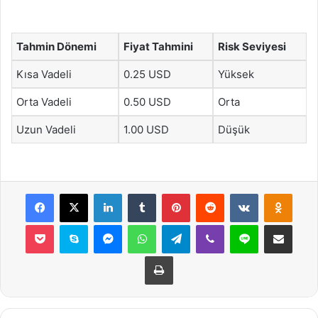
Tahmin Dönemi
Fiyat Tahmini
Risk Seviyesi
Kısa Vadeli
0.25 USD
Yüksek
Orta Vadeli
0.50 USD
Orta
Uzun Vadeli
1.00 USD
Düşük
Facebook
X
LinkedIn
Tumblr
Pinterest
Reddit
VKontakte
Odnok
Pocket
Skype
Messenger
WhatsApp
Telegram
Viber
Line
E-Posta ile payla
Yazdır