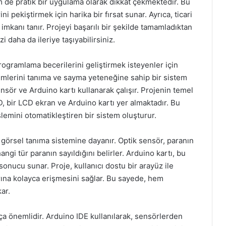
m de pratik bir uygulama olarak dikkat çekmektedir. Bu
i pekiştirmek için harika bir fırsat sunar. Ayrıca, ticari
imkanı tanır. Projeyi başarılı bir şekilde tamamladıktan
zi daha da ileriye taşıyabilirsiniz.
rogramlama becerilerini geliştirmek isteyenler için
birimlerini tanıma ve sayma yeteneğine sahip bir sistem
nsör ve Arduino kartı kullanarak çalışır. Projenin temel
D, bir LCD ekran ve Arduino kartı yer almaktadır. Bu
şlemini otomatikleştiren bir sistem oluşturur.
n görsel tanıma sistemine dayanır. Optik sensör, paranın
ngi tür paranın sayıldığını belirler. Arduino kartı, bu
 sonucu sunar. Proje, kullanıcı dostu bir arayüz ile
arına kolayca erişmesini sağlar. Bu sayede, hem
ar.
ça önemlidir. Arduino IDE kullanılarak, sensörlerden