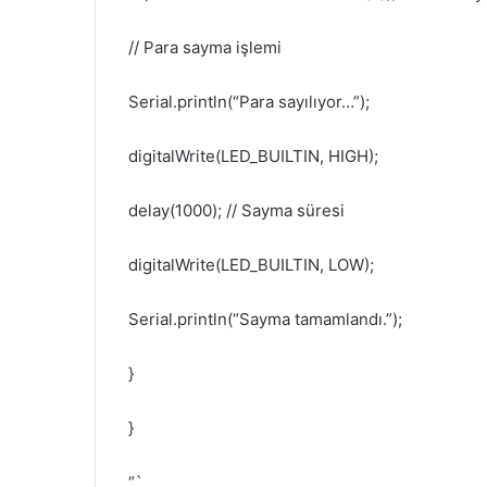
// Para sayma işlemi
Serial.println(“Para sayılıyor…”);
digitalWrite(LED_BUILTIN, HIGH);
delay(1000); // Sayma süresi
digitalWrite(LED_BUILTIN, LOW);
Serial.println(“Sayma tamamlandı.”);
}
}
“`