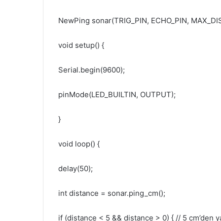
NewPing sonar(TRIG_PIN, ECHO_PIN, MAX_DI
void setup() {
Serial.begin(9600);
pinMode(LED_BUILTIN, OUTPUT);
}
void loop() {
delay(50);
int distance = sonar.ping_cm();
if (distance < 5 && distance > 0) { // 5 cm’den 