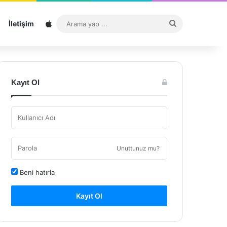
Sitemap
Arama
İletişim
yap
...
Kayıt Ol
Unuttunuz mu?
Beni hatırla
Kayıt Ol