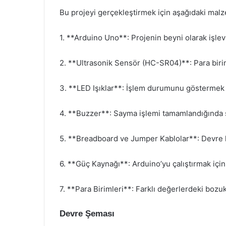
Bu projeyi gerçekleştirmek için aşağıdaki malz
1. **Arduino Uno**: Projenin beyni olarak işlev
2. **Ultrasonik Sensör (HC-SR04)**: Para birim
3. **LED Işıklar**: İşlem durumunu göstermek iç
4. **Buzzer**: Sayma işlemi tamamlandığında ses
5. **Breadboard ve Jumper Kablolar**: Devre k
6. **Güç Kaynağı**: Arduino’yu çalıştırmak için
7. **Para Birimleri**: Farklı değerlerdeki bozuk
Devre Şeması