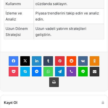
Kullanımı
cüzdanda saklayın.
İzleme ve
Piyasa trendlerini takip edin ve analiz
Analiz
edin.
Uzun Dönem
Uzun vadeli yatırım stratejileri
Stratejisi
geliştirin.
Facebook
X
LinkedIn
Tumblr
Pinterest
Reddit
VKontakte
Odnok
Pocket
Skype
Messenger
WhatsApp
Telegram
Viber
Line
E-Posta ile payla
Yazdır
Kayıt Ol