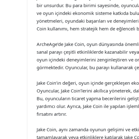
bir unsurdur. Bu para birimi sayesinde, oyuncular e
ve oyun içindeki ekonomik sisteme katkıda buluna
yönetmeleri, oyundaki başarıları ve deneyimleri
Coin kullanımı, hem stratejik hem de eğlenceli
ArcheAge’de Jake Coin, oyun dünyasında önemli 
sanal parayı çeşitli etkinliklerde kazanabilir vey
oyun içindeki deneyimlerini zenginleştiren ve on
görmektedir. Oyuncular, bu parayı kullanarak çeşit
Jake Coin’in değeri, oyun içinde gerçekleşen eko
Oyuncular, Jake Coin’lerini akıllıca yöneterek, dah
Bu, oyuncuların ticaret yapma becerilerini gelişt
yardımcı olur. Ayrıca, Jake Coin ile yapılan işl
fırsatını artırır.
Jake Coin, aynı zamanda oyunun gelişimi ve etkinl
tamamlayarak veya etkinliklere katılarak Jake Co