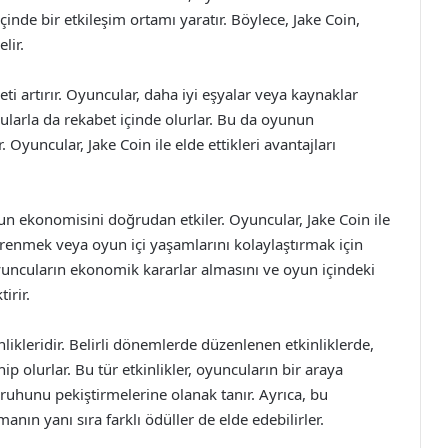
inde bir etkileşim ortamı yaratır. Böylece, Jake Coin,
lir.
ti artırır. Oyuncular, daha iyi eşyalar veya kaynaklar
cularla da rekabet içinde olurlar. Bu da oyunun
. Oyuncular, Jake Coin ile elde ettikleri avantajları
un ekonomisini doğrudan etkiler. Oyuncular, Jake Coin ile
renmek veya oyun içi yaşamlarını kolaylaştırmak için
oyuncuların ekonomik kararlar almasını ve oyun içindeki
irir.
nlikleridir. Belirli dönemlerde düzenlenen etkinliklerde,
p olurlar. Bu tür etkinlikler, oyuncuların bir araya
ruhunu pekiştirmelerine olanak tanır. Ayrıca, bu
anın yanı sıra farklı ödüller de elde edebilirler.