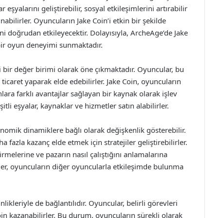
şyalarını geliştirebilir, sosyal etkileşimlerini artırabilir
bilirler. Oyuncuların Jake Coin’i etkin bir şekilde
ni doğrudan etkileyecektir. Dolayısıyla, ArcheAge’de Jake
 bir oyun deneyimi sunmaktadır.
bir değer birimi olarak öne çıkmaktadır. Oyuncular, bu
a ticaret yaparak elde edebilirler. Jake Coin, oyuncuların
lara farklı avantajlar sağlayan bir kaynak olarak işlev
li eşyalar, kaynaklar ve hizmetler satın alabilirler.
nomik dinamiklere bağlı olarak değişkenlik gösterebilir.
a fazla kazanç elde etmek için stratejiler geliştirebilirler.
irmelerine ve pazarın nasıl çalıştığını anlamalarına
emler, oyuncuların diğer oyuncularla etkileşimde bulunma
ikleriyle de bağlantılıdır. Oyuncular, belirli görevleri
in kazanabilirler. Bu durum, oyuncuların sürekli olarak