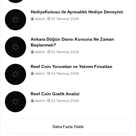
HediyeKutusu ile Ayrıcalıklı Hediye Deneyimi
Admin
25 Temmuz 2026
Ankara Düğün Dansı Kursuna Ne Zaman
Başlanmalı?
Admin
25 Temmuz 2026
Reef Coin Yorumları ve Yatırım Fırsatları
Admin
24 Temmuz 2026
Reef Coin Grafik Analizi
Admin
23 Temmuz 2026
Daha Fazla Yükle