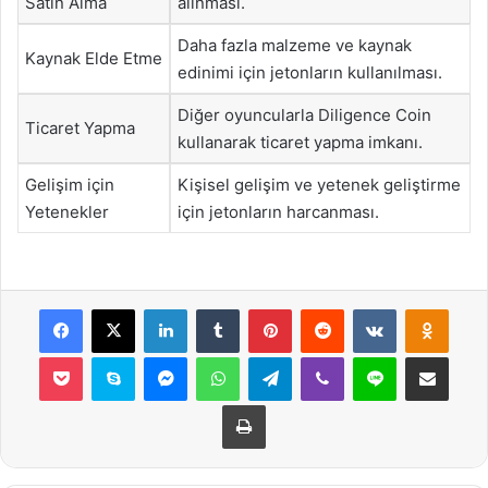
Satın Alma
alınması.
Daha fazla malzeme ve kaynak
Kaynak Elde Etme
edinimi için jetonların kullanılması.
Diğer oyuncularla Diligence Coin
Ticaret Yapma
kullanarak ticaret yapma imkanı.
Gelişim için
Kişisel gelişim ve yetenek geliştirme
Yetenekler
için jetonların harcanması.
Facebook
X
LinkedIn
Tumblr
Pinterest
Reddit
VKontakte
Odnok
Pocket
Skype
Messenger
WhatsApp
Telegram
Viber
Line
E-Posta ile payla
Yazdır