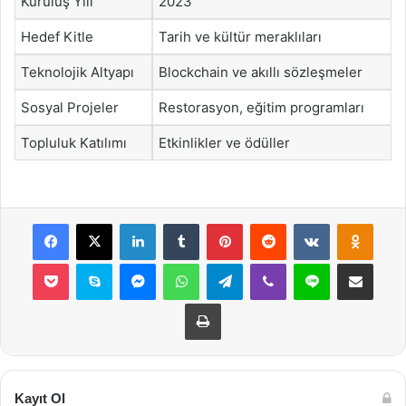
Kuruluş Yılı
2023
Hedef Kitle
Tarih ve kültür meraklıları
Teknolojik Altyapı
Blockchain ve akıllı sözleşmeler
Sosyal Projeler
Restorasyon, eğitim programları
Topluluk Katılımı
Etkinlikler ve ödüller
Facebook
X
LinkedIn
Tumblr
Pinterest
Reddit
VKontakte
Odnok
Pocket
Skype
Messenger
WhatsApp
Telegram
Viber
Line
E-Posta ile payla
Yazdır
Kayıt Ol