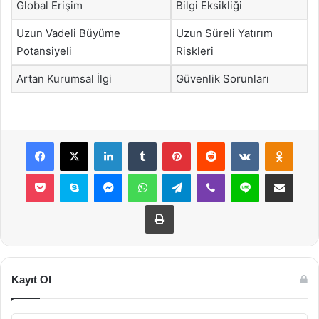
Global Erişim
Bilgi Eksikliği
Uzun Vadeli Büyüme
Uzun Süreli Yatırım
Potansiyeli
Riskleri
Artan Kurumsal İlgi
Güvenlik Sorunları
Facebook
X
LinkedIn
Tumblr
Pinterest
Reddit
VKontakte
Odnok
Pocket
Skype
Messenger
WhatsApp
Telegram
Viber
Line
E-Posta ile payla
Yazdır
Kayıt Ol