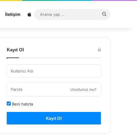
Sitemap
Arama
İletişim
yap
...
Kayıt Ol
Unuttunuz mu?
Beni hatırla
Kayıt Ol