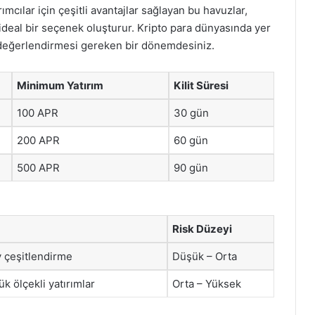
mcılar için çeşitli avantajlar sağlayan bu havuzlar,
in ideal bir seçenek oluşturur. Kripto para dünyasında yer
 değerlendirmesi gereken bir dönemdesiniz.
Minimum Yatırım
Kilit Süresi
100 APR
30 gün
200 APR
60 gün
500 APR
90 gün
Risk Düzeyi
öy çeşitlendirme
Düşük – Orta
ük ölçekli yatırımlar
Orta – Yüksek