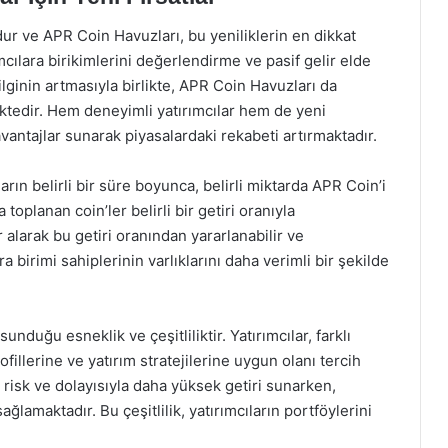
dur ve APR Coin Havuzları, bu yeniliklerin en dikkat
ımcılara birikimlerini değerlendirme ve pasif gelir elde
 ilginin artmasıyla birlikte, APR Coin Havuzları da
ektedir. Hem deneyimli yatırımcılar hem de yeni
avantajlar sunarak piyasalardaki rekabeti artırmaktadır.
arın belirli bir süre boyunca, belirli miktarda APR Coin’i
toplanan coin’ler belirli bir getiri oranıyla
 alarak bu getiri oranından yararlanabilir ve
ra birimi sahiplerinin varlıklarını daha verimli bir şekilde
nduğu esneklik ve çeşitliliktir. Yatırımcılar, farklı
illerine ve yatırım stratejilerine uygun olanı tercih
 risk ve dolayısıyla daha yüksek getiri sunarken,
sağlamaktadır. Bu çeşitlilik, yatırımcıların portföylerini