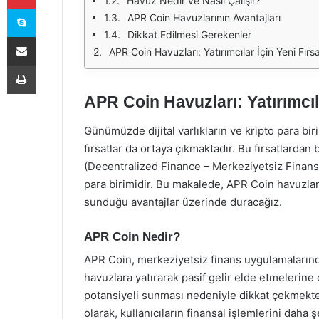
Havuz Nedir ve Nasıl Çalışır?
Skype
APR Coin Havuzlarının Avantajları
Dikkat Edilmesi Gerekenler
E-Posta ile paylaş
APR Coin Havuzları: Yatırımcılar İçin Yeni Fırsa
Yazdır
APR Coin Havuzları: Yatırımcıla
Günümüzde dijital varlıkların ve kripto para biri
fırsatlar da ortaya çıkmaktadır. Bu fırsatlardan
(Decentralized Finance – Merkeziyetsiz Finans)
para birimidir. Bu makalede, APR Coin havuzların
sunduğu avantajlar üzerinde duracağız.
APR Coin Nedir?
APR Coin, merkeziyetsiz finans uygulamalarında kul
havuzlara yatırarak pasif gelir elde etmelerine 
potansiyeli sunması nedeniyle dikkat çekmekte
olarak, kullanıcıların finansal işlemlerini daha 