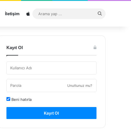
Sitemap
Arama
İletişim
yap
...
Kayıt Ol
Unuttunuz mu?
Beni hatırla
Kayıt Ol