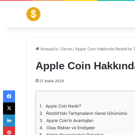
Anasayfa
/
Genel
/
Apple Coin Hakkında Reddit’te T
Apple Coin Hakkında
21 Aralık 2024
Facebook
X
Apple Coin Nedir?
Reddit’teki Tartışmaların Genel Görünümü
LinkedIn
Apple Coin’in Avantajları
Pinterest
Olası Riskler ve Endişeler
Kripto Piyasalardaki Rekabet