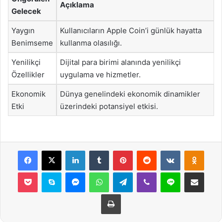
Açıklama
Gelecek
Yaygın
Kullanıcıların Apple Coin’i günlük hayatta
Benimseme
kullanma olasılığı.
Yenilikçi
Dijital para birimi alanında yenilikçi
Özellikler
uygulama ve hizmetler.
Ekonomik
Dünya genelindeki ekonomik dinamikler
Etki
üzerindeki potansiyel etkisi.
Facebook
X
LinkedIn
Tumblr
Pinterest
Reddit
VKontakte
Odnok
Pocket
Skype
Messenger
WhatsApp
Telegram
Viber
Line
E-Posta ile payla
Yazdır