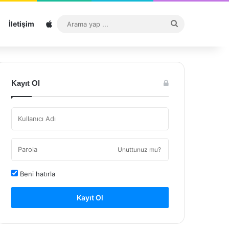
Sitemap
Arama
İletişim
yap
...
Kayıt Ol
Unuttunuz mu?
Beni hatırla
Kayıt Ol