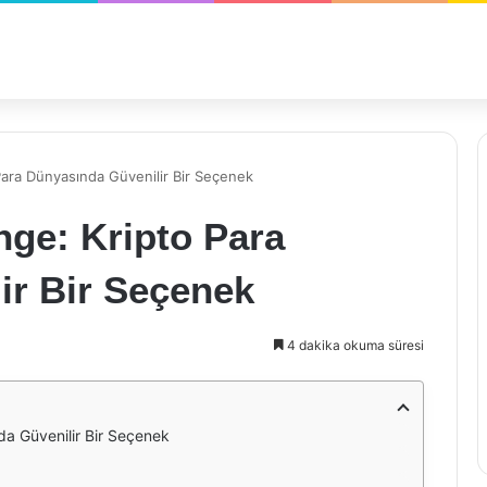
ara Dünyasında Güvenilir Bir Seçenek
ge: Kripto Para
ir Bir Seçenek
4 dakika okuma süresi
a Güvenilir Bir Seçenek