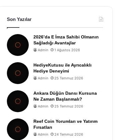
Son Yazılar
2026’da E İmza Sahibi Olmanın
Sağladığı Avantajlar
Admin
1 Ağustos 2026
HediyeKutusu ile Ayrıcalıklı
Hediye Deneyimi
Admin
25 Temmuz 2026
Ankara Düğün Dansı Kursuna
Ne Zaman Başlanmalı?
Admin
25 Temmuz 2026
Reef Coin Yorumları ve Yatırım
Fırsatları
Admin
24 Temmuz 2026