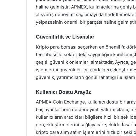
haline gelmiştir. APMEX, kullanıcılarına geniş b
alışveriş deneyimi sağlamayı da hedeflemektedi
yelpazesinin önemli bir parçası haline gelmiştir
Güvenilirlik ve Lisanslar
Kripto para borsası seçerken en önemli faktörle
tecrübesi ile sektördeki saygınlığını kanıtlamıştı
çeşitli güvenlik önlemleri almaktadır. Ayrıca, ger
işlemlerini güvenli bir ortamda gerçekleştirm
güvenlik, yatırımcıların gönül rahatlığı ile işlem
Kullanıcı Dostu Arayüz
APMEX Coin Exchange, kullanıcı dostu bir aray
başlayanlar hem de deneyimli yatırımcılar için k
kullanıcıların aradıkları bilgilere hızlı bir şeki
gerçekleştirmelerini sağlayacak şekilde tasarlan
kripto para alım satım işlemlerini hızlı bir şek