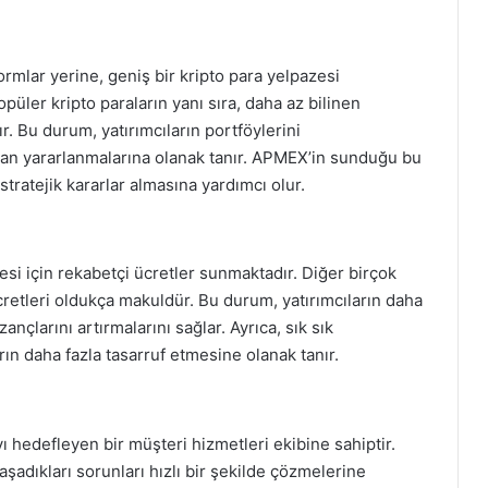
rmlar yerine, geniş bir kripto para yelpazesi
püler kripto paraların yanı sıra, daha az bilinen
r. Bu durum, yatırımcıların portföylerini
ından yararlanmalarına olanak tanır. APMEX’in sunduğu bu
 stratejik kararlar almasına yardımcı olur.
esi için rekabetçi ücretler sunmaktadır. Diğer birçok
ücretleri oldukça makuldür. Bu durum, yatırımcıların daha
nçlarını artırmalarını sağlar. Ayrıca, sık sık
ın daha fazla tasarruf etmesine olanak tanır.
 hedefleyen bir müşteri hizmetleri ekibine sahiptir.
aşadıkları sorunları hızlı bir şekilde çözmelerine