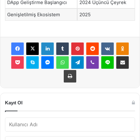
DApp Geliştirme Başlangıcı
2024 Üçüncü Çeyrek
Genişletilmiş Ekosistem
2025
Facebook
X
LinkedIn
Tumblr
Pinterest
Reddit
VKontakte
Odnok
Pocket
Skype
Messenger
WhatsApp
Telegram
Viber
Line
E-Posta ile payla
Yazdır
Kayıt Ol