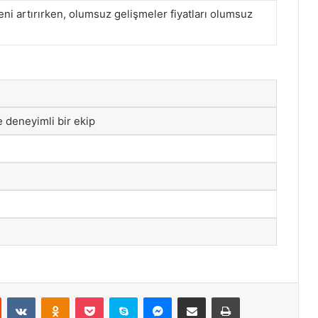
eni artırırken, olumsuz gelişmeler fiyatları olumsuz
 deneyimli bir ekip
st
Reddit
VKontakte
Odnoklassniki
Pocket
Skype
Messenger
E-Posta ile paylaş
Yazdır