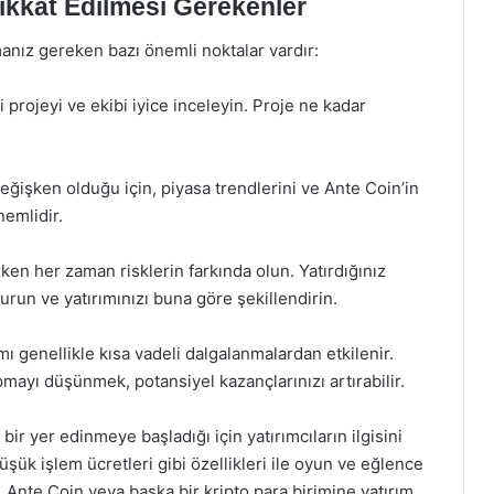
ikkat Edilmesi Gerekenler
anız gereken bazı önemli noktalar vardır:
 projeyi ve ekibi iyice inceleyin. Proje ne kadar
değişken olduğu için, piyasa trendlerini ve Ante Coin’in
nemlidir.
ken her zaman risklerin farkında olun. Yatırdığınız
run ve yatırımınızı buna göre şekillendirin.
ı genellikle kısa vadeli dalgalanmalardan etkilenir.
pmayı düşünmek, potansiyel kazançlarınızı artırabilir.
bir yer edinmeye başladığı için yatırımcıların ilgisini
üşük işlem ücretleri gibi özellikleri ile oyun ve eğlence
 Ante Coin veya başka bir kripto para birimine yatırım