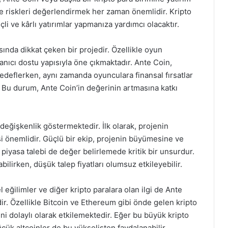
e riskleri değerlendirmek her zaman önemlidir. Kripto
çli ve kârlı yatırımlar yapmanıza yardımcı olacaktır.
asında dikkat çeken bir projedir. Özellikle oyun
nıcı dostu yapısıyla öne çıkmaktadır. Ante Coin,
hedeflerken, aynı zamanda oyunculara finansal fırsatlar
. Bu durum, Ante Coin’in değerinin artmasına katkı
 değişkenlik göstermektedir. İlk olarak, projenin
tesi önemlidir. Güçlü bir ekip, projenin büyümesine ve
n piyasa talebi de değer belirlemede kritik bir unsurdur.
ilirken, düşük talep fiyatları olumsuz etkileyebilir.
 eğilimler ve diğer kripto paralara olan ilgi de Ante
ir. Özellikle Bitcoin ve Ethereum gibi önde gelen kripto
ni dolaylı olarak etkilemektedir. Eğer bu büyük kripto
çük altcoinler de bu yükselişten faydalanabilir.