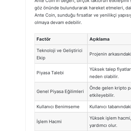
Ante Coin’in değeri, birçok faktörün etkileşimi
göz önünde bulundurarak hareket etmeleri, daha 
Ante Coin, sunduğu fırsatlar ve yenilikçi yapısı
olmaya devam edebilir.
Factör
Açıklama
Teknoloji ve Geliştirici
Projenin arkasındaki t
Ekip
Yüksek talep fiyatla
Piyasa Talebi
neden olabilir.
Önde gelen kripto p
Genel Piyasa Eğilimleri
etkileyebilir.
Kullanıcı Benimseme
Kullanıcı tabanındaki
Yüksek işlem hacmi, 
İşlem Hacmi
yardımcı olur.