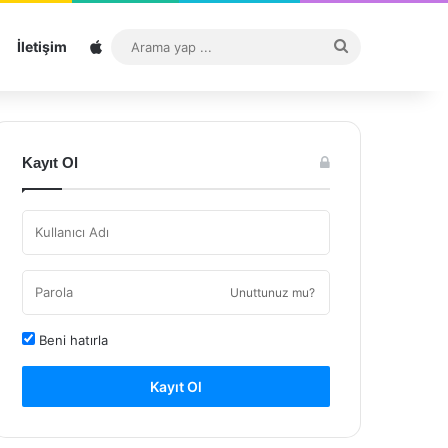
Sitemap
Arama
İletişim
yap
...
Kayıt Ol
Unuttunuz mu?
Beni hatırla
Kayıt Ol