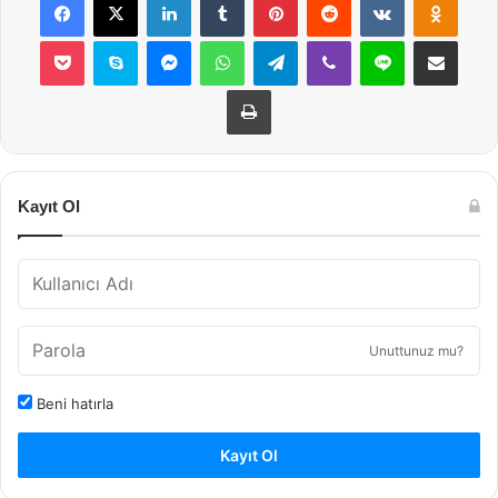
Pocket
Skype
Messenger
WhatsApp
Telegram
Viber
Line
E-Posta ile payla
Yazdır
Kayıt Ol
Unuttunuz mu?
Beni hatırla
Kayıt Ol