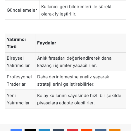
Kullanıcı geri bildirimleri ile sürekli
Güncellemeler
olarak iyileştirilir.
Yatırımcı
Faydalar
Türü
Bireysel
Anlık fırsatları değerlendirerek daha
Yatırımcılar
kazançlı işlemler yapabilirler.
Profesyonel
Daha derinlemesine analiz yaparak
Traderlar
stratejilerini geliştirebilirler.
Yeni
Kolay kullanım sayesinde hızlı bir şekilde
Yatırımcılar
piyasalara adapte olabilirler.
Facebook
X
LinkedIn
Tumblr
Pinterest
Reddit
VKontakte
Odnok