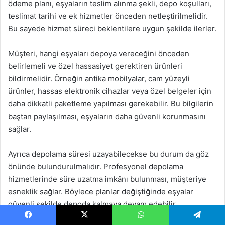
ödeme planı, eşyaların teslim alınma şekli, depo koşulları,
teslimat tarihi ve ek hizmetler önceden netleştirilmelidir.
Bu sayede hizmet süreci beklentilere uygun şekilde ilerler.
Müşteri, hangi eşyaları depoya vereceğini önceden
belirlemeli ve özel hassasiyet gerektiren ürünleri
bildirmelidir. Örneğin antika mobilyalar, cam yüzeyli
ürünler, hassas elektronik cihazlar veya özel belgeler için
daha dikkatli paketleme yapılması gerekebilir. Bu bilgilerin
baştan paylaşılması, eşyaların daha güvenli korunmasını
sağlar.
Ayrıca depolama süresi uzayabilecekse bu durum da göz
önünde bulundurulmalıdır. Profesyonel depolama
hizmetlerinde süre uzatma imkânı bulunması, müşteriye
esneklik sağlar. Böylece planlar değiştiğinde eşyalar
güvenli şekilde depoda kalmaya devam edebilir.
Facebook
X
WhatsApp
Telegram