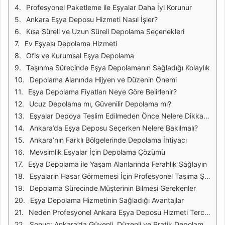
Profesyonel Paketleme ile Eşyalar Daha İyi Korunur
Ankara Eşya Deposu Hizmeti Nasıl İşler?
Kısa Süreli ve Uzun Süreli Depolama Seçenekleri
Ev Eşyası Depolama Hizmeti
Ofis ve Kurumsal Eşya Depolama
Taşınma Sürecinde Eşya Depolamanın Sağladığı Kolaylık
Depolama Alanında Hijyen ve Düzenin Önemi
Eşya Depolama Fiyatları Neye Göre Belirlenir?
Ucuz Depolama mı, Güvenilir Depolama mı?
Eşyalar Depoya Teslim Edilmeden Önce Nelere Dikkat Edilmeli?
Ankara’da Eşya Deposu Seçerken Nelere Bakılmalı?
Ankara’nın Farklı Bölgelerinde Depolama İhtiyacı
Mevsimlik Eşyalar İçin Depolama Çözümü
Eşya Depolama ile Yaşam Alanlarında Ferahlık Sağlayın
Eşyaların Hasar Görmemesi İçin Profesyonel Taşıma Şarttır
Depolama Sürecinde Müşterinin Bilmesi Gerekenler
Eşya Depolama Hizmetinin Sağladığı Avantajlar
Neden Profesyonel Ankara Eşya Deposu Hizmeti Tercih Edilmeli?
Sonuç: Ankara’da Güvenli, Düzenli ve Pratik Depolama İçin Doğru Çözüm