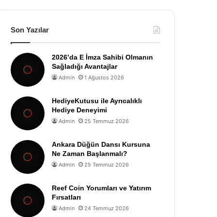
Son Yazılar
2026’da E İmza Sahibi Olmanın
Sağladığı Avantajlar
Admin
1 Ağustos 2026
HediyeKutusu ile Ayrıcalıklı
Hediye Deneyimi
Admin
25 Temmuz 2026
Ankara Düğün Dansı Kursuna
Ne Zaman Başlanmalı?
Admin
25 Temmuz 2026
Reef Coin Yorumları ve Yatırım
Fırsatları
Admin
24 Temmuz 2026