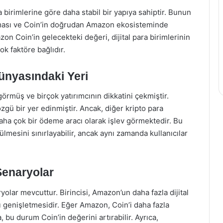
 birimlerine göre daha stabil bir yapıya sahiptir. Bunun
lması ve Coin’in doğrudan Amazon ekosisteminde
on Coin’in gelecekteki değeri, dijital para birimlerinin
ok faktöre bağlıdır.
ünyasındaki Yeri
 görmüş ve birçok yatırımcının dikkatini çekmiştir.
ü bir yer edinmiştir. Ancak, diğer kripto para
daha çok bir ödeme aracı olarak işlev görmektedir. Bu
lmesini sınırlayabilir, ancak aynı zamanda kullanıcılar
Senaryolar
olar mevcuttur. Birincisi, Amazon’un daha fazla dijital
ı genişletmesidir. Eğer Amazon, Coin’i daha fazla
bu durum Coin’in değerini artırabilir. Ayrıca,