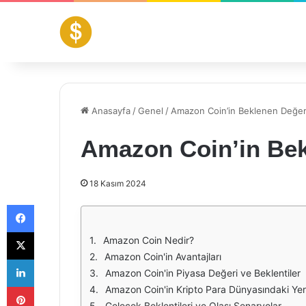
Anasayfa
/
Genel
/
Amazon Coin’in Beklenen Değer
Amazon Coin’in Bek
18 Kasım 2024
Facebook
X
Amazon Coin Nedir?
Amazon Coin'in Avantajları
LinkedIn
Amazon Coin'in Piyasa Değeri ve Beklentiler
Pinterest
Amazon Coin'in Kripto Para Dünyasındaki Yer
Gelecek Beklentileri ve Olası Senaryolar