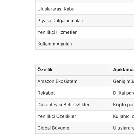
Uluslararası Kabul
Piyasa Dalgalanmaları
Yenilikçi Hizmetler
Kullanım Alanları
Özellik
Açıklama
Amazon Ekosistemi
Geniş müşt
Rekabet
Dijital pa
Düzenleyici Belirsizlikler
Kripto pa
Yenilikçi Özellikler
Kullanıcı 
Global Büyüme
Uluslarar