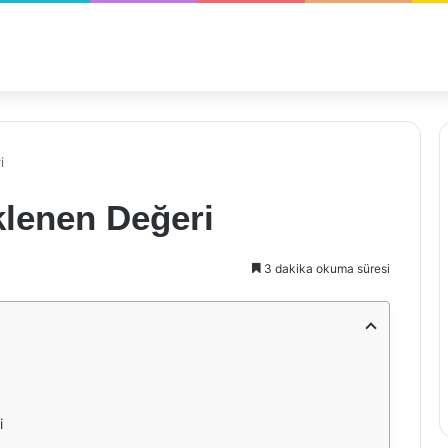
i
lenen Değeri
3 dakika okuma süresi
i