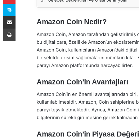
Skype
E-Posta ile paylaş
Amazon Coin Nedir?
Yazdır
Amazon Coin, Amazon tarafından geliştirilmiş diji
bu dijital para, özellikle Amazon’un ekosistemin
Amazon Coin, kullanıcıların Amazon’daki dijital
bir şekilde erişim sağlamalarını mümkün kılar. K
parayı Amazon platformunda harcayabilirler.
Amazon Coin’in Avantajları
Amazon Coin’in en önemli avantajlarından biri, k
kullanılabilmesidir. Amazon, Coin sahiplerine ba
parayı teşvik etmektedir. Ayrıca, Amazon Coin il
bilgilerinin sürekli girilmesine gerek kalmadan 
Amazon Coin’in Piyasa Değeri 