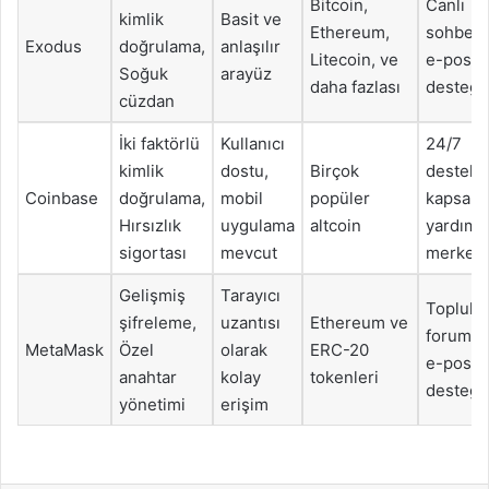
Bitcoin,
Canlı
kimlik
Basit ve
Ethereum,
sohbet,
Exodus
doğrulama,
anlaşılır
Litecoin, ve
e-posta
Soğuk
arayüz
daha fazlası
desteği
cüzdan
İki faktörlü
Kullanıcı
24/7
kimlik
dostu,
Birçok
destek,
Coinbase
doğrulama,
mobil
popüler
kapsaml
Hırsızlık
uygulama
altcoin
yardım
sigortası
mevcut
merkezi
Gelişmiş
Tarayıcı
Toplulu
şifreleme,
uzantısı
Ethereum ve
forumlar
MetaMask
Özel
olarak
ERC-20
e-posta
anahtar
kolay
tokenleri
desteği
yönetimi
erişim