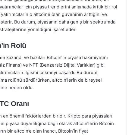
yatırımcılar için piyasa trendlerini anlamada kritik bir rol
yatırımcıların o altcoine olan güveninin arttığını ve
 gösterir. Bu durum, piyasanın daha geniş bir spektrumda
stratejilerine yöneldiğini işaret eder.
n’in Rolü
vme kazandı ve bazıları Bitcoin’in piyasa hakimiyetini
iz Finans) ve NFT (Benzersiz Dijital Varlıklar) gibi
atırımcıların ilgisini çekmeyi başardı. Bu durum,
lma rolünü sürdürürken, altcoin’lerin de bireysel
sine neden oldu.
BTC Oranı
n en önemli faktörlerden biridir. Kripto para piyasaları
l piyasa duyarlılığına bağlı olarak altcoin’lerin Bitcoin
ın bir altcoin’e olan inancı, Bitcoin’in fiyat