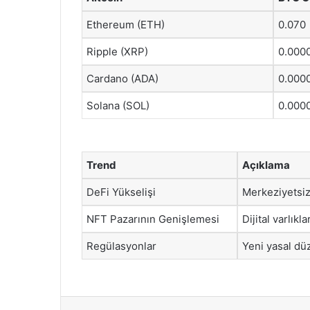
Ethereum (ETH)
0.070
Ripple (XRP)
0.000
Cardano (ADA)
0.000
Solana (SOL)
0.000
Trend
Açıklama
DeFi Yükselişi
Merkeziyetsiz
NFT Pazarının Genişlemesi
Dijital varlıkl
Regülasyonlar
Yeni yasal düz
Facebook
X
LinkedIn
Tumblr
Pintere