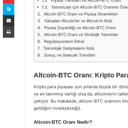
Piyasa Trendleri ve Altcoin-BTC Oranı
Skype
Yatırımcılar için Altcoin-BTC Oranının Ön
Altcoin-BTC Oranı ve Piyasa Dinamikleri
E-Posta ile paylaş
Yükselen Altcoin'ler ve Bitcoin'in Rolü
Yazdır
Piyasa Duyarlılığı ve Altcoin-BTC Oranı
Altcoin-BTC Oranı ve Stratejik Yatırımlar
Regülasyonların Etkisi
Teknolojik Gelişmelerin Rolü
Sonuç ve Gelecek Trendleri
Altcoin-BTC Oranı: Kripto Par
Kripto para piyasası son yıllarda büyük bir dön
ve en tanınmış varlığı olsa da, altcoinlerin (alter
çekiyor. Bu makalede, altcoin-BTC oranının önem
geldiğini inceleyeceğiz.
Altcoin-BTC Oranı Nedir?