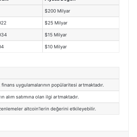
$200 Milyar
022
$25 Milyar
034
$15 Milyar
04
$10 Milyar
 finans uygulamalarının popülaritesi artmaktadır.
arın alım satımına olan ilgi artmaktadır.
enlemeler altcoin’lerin değerini etkileyebilir.
st
Reddit
VKontakte
Odnoklassniki
Pocket
Skype
Messenger
E-Posta ile paylaş
Yazdır