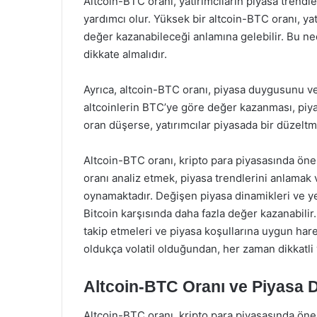
Altcoin-BTC oranı, yatırımcıların piyasa trendle
yardımcı olur. Yüksek bir altcoin-BTC oranı, yatı
değer kazanabileceği anlamına gelebilir. Bu ned
dikkate almalıdır.
Ayrıca, altcoin-BTC oranı, piyasa duygusunu ve y
altcoinlerin BTC’ye göre değer kazanması, piya
oran düşerse, yatırımcılar piyasada bir düzelt
Altcoin-BTC oranı, kripto para piyasasında öneml
oranı analiz etmek, piyasa trendlerini anlamak ve
oynamaktadır. Değişen piyasa dinamikleri ve yeni
Bitcoin karşısında daha fazla değer kazanabilir. 
takip etmeleri ve piyasa koşullarına uygun har
oldukça volatil olduğundan, her zaman dikkatli v
Altcoin-BTC Oranı ve Piyasa D
Altcoin-BTC oranı, kripto para piyasasında önem