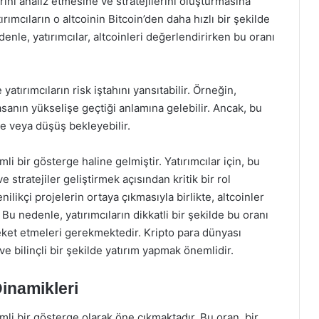
rini analiz etmesine ve stratejilerini oluşturmasına
rımcıların o altcoinin Bitcoin’den daha hızlı bir şekilde
enle, yatırımcılar, altcoinleri değerlendirirken bu oranı
atırımcıların risk iştahını yansıtabilir. Örneğin,
sanın yükselişe geçtiği anlamına gelebilir. Ancak, bu
me veya düşüş bekleyebilir.
i bir gösterge haline gelmiştir. Yatırımcılar için, bu
 stratejiler geliştirmek açısından kritik bir rol
likçi projelerin ortaya çıkmasıyla birlikte, altcoinler
Bu nedenle, yatırımcıların dikkatli bir şekilde bu oranı
eket etmeleri gerekmektedir. Kripto para dünyası
e bilinçli bir şekilde yatırım yapmak önemlidir.
inamikleri
li bir gösterge olarak öne çıkmaktadır. Bu oran, bir