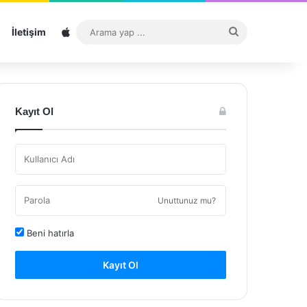
Sitemap
Arama
İletişim
yap
...
Kayıt Ol
Unuttunuz mu?
Beni hatırla
Kayıt Ol