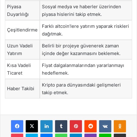
Piyasa
Sosyal medya ve haberler üzerinden
Duyarlılığı
piyasa hislerini takip etmek.
Farklı altcoin’lere yatırım yaparak riskleri
Çeşitlendirme
dağıtmak.
Uzun Vadeli
Belirli bir projeye güvenerek zaman
Yatırım
içinde değer kazanmasını beklemek.
Kısa Vadeli
Fiyat dalgalanmalarından yararlanmayı
Ticaret
hedeflemek.
Kripto para dünyasındaki gelişmeleri
Haber Takibi
takip etmek.
Facebook
X
LinkedIn
Tumblr
Pinterest
Reddit
VKontakte
Odnok
Pocket
Skype
Messenger
WhatsApp
Telegram
Viber
Line
E-Posta ile payla