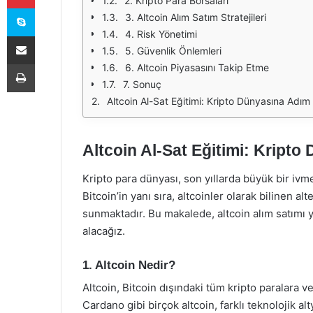
2. Kripto Para Borsaları
Skype
3. Altcoin Alım Satım Stratejileri
4. Risk Yönetimi
E-Posta ile paylaş
5. Güvenlik Önlemleri
Yazdır
6. Altcoin Piyasasını Takip Etme
7. Sonuç
Altcoin Al-Sat Eğitimi: Kripto Dünyasına Adım 
Altcoin Al-Sat Eğitimi: Kripto
Kripto para dünyası, son yıllarda büyük bir ivme
Bitcoin’in yanı sıra, altcoinler olarak bilinen alte
sunmaktadır. Bu makalede, altcoin alım satımı ya
alacağız.
1. Altcoin Nedir?
Altcoin, Bitcoin dışındaki tüm kripto paralara v
Cardano gibi birçok altcoin, farklı teknolojik al