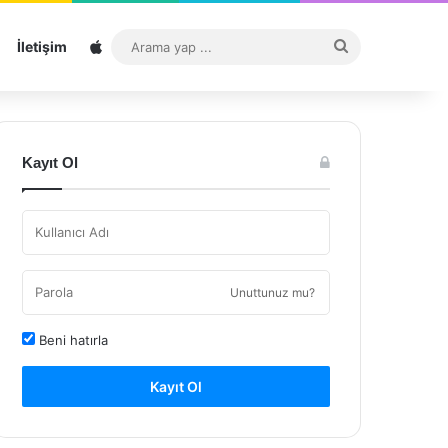
Sitemap
Arama
İletişim
yap
...
Kayıt Ol
Unuttunuz mu?
Beni hatırla
Kayıt Ol