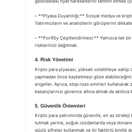
gelecekteki fiyat hareketlerini tahmin etmek iç
– **Piyasa Duyarlılığı:** Sosyal medya ve kript
Yatırımcıların ve analistlerin görüşlerini dikkat
– **Portföy Çeşitlendirmesi:** Yalnızca tek bir 
risklerinizi dağıtmak.
4. Risk Yönetimi
Kripto para piyasası, yüksek volatiliteye sahip 
yapmadan önce kaybetmeyi göze alabileceğiniz 
engeller. Ayrıca, stop-loss emirleri kullanarak za
kazançlarınızı güvence altına almak da akıllıca bi
5. Güvenlik Önlemleri
Kripto para yatırımında güvenlik, en az strateji
tutmak yerine, soğuk cüzdanlarda veya donanım
güçlü şifreler kullanmak ve iki faktörlü kimlik