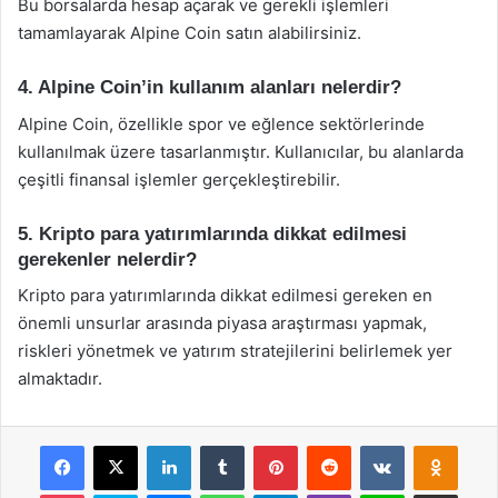
Bu borsalarda hesap açarak ve gerekli işlemleri
tamamlayarak Alpine Coin satın alabilirsiniz.
4. Alpine Coin’in kullanım alanları nelerdir?
Alpine Coin, özellikle spor ve eğlence sektörlerinde
kullanılmak üzere tasarlanmıştır. Kullanıcılar, bu alanlarda
çeşitli finansal işlemler gerçekleştirebilir.
5. Kripto para yatırımlarında dikkat edilmesi
gerekenler nelerdir?
Kripto para yatırımlarında dikkat edilmesi gereken en
önemli unsurlar arasında piyasa araştırması yapmak,
riskleri yönetmek ve yatırım stratejilerini belirlemek yer
almaktadır.
Facebook
X
LinkedIn
Tumblr
Pinterest
Reddit
VKontakte
Odnok
Pocket
Skype
Messenger
WhatsApp
Telegram
Viber
Line
E-Posta ile payla