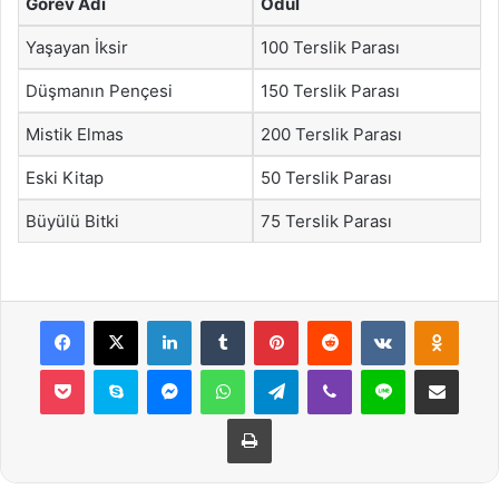
Görev Adı
Ödül
Yaşayan İksir
100 Terslik Parası
Düşmanın Pençesi
150 Terslik Parası
Mistik Elmas
200 Terslik Parası
Eski Kitap
50 Terslik Parası
Büyülü Bitki
75 Terslik Parası
Facebook
X
LinkedIn
Tumblr
Pinterest
Reddit
VKontakte
Odnok
Pocket
Skype
Messenger
WhatsApp
Telegram
Viber
Line
E-Posta ile payla
Yazdır