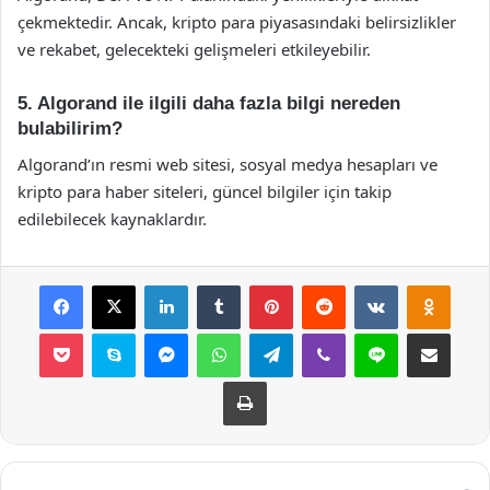
çekmektedir. Ancak, kripto para piyasasındaki belirsizlikler
ve rekabet, gelecekteki gelişmeleri etkileyebilir.
5. Algorand ile ilgili daha fazla bilgi nereden
bulabilirim?
Algorand’ın resmi web sitesi, sosyal medya hesapları ve
kripto para haber siteleri, güncel bilgiler için takip
edilebilecek kaynaklardır.
Facebook
X
LinkedIn
Tumblr
Pinterest
Reddit
VKontakte
Odnok
Pocket
Skype
Messenger
WhatsApp
Telegram
Viber
Line
E-Posta ile payla
Yazdır