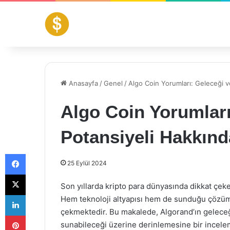
Anasayfa
/
Genel
/
Algo Coin Yorumları: Geleceği 
Algo Coin Yorumları
Potansiyeli Hakkın
Facebook
25 Eylül 2024
X
Son yıllarda kripto para dünyasında dikkat çek
LinkedIn
Hem teknoloji altyapısı hem de sunduğu çözümle
çekmektedir. Bu makalede, Algorand’ın geleceği
Pinterest
sunabileceği üzerine derinlemesine bir incele