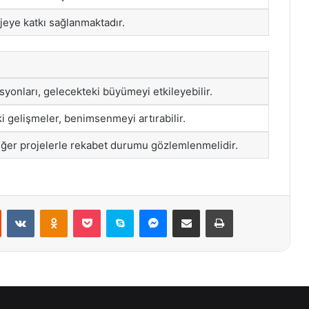
rojeye katkı sağlanmaktadır.
asyonları, gelecekteki büyümeyi etkileyebilir.
i gelişmeler, benimsenmeyi artırabilir.
iğer projelerle rekabet durumu gözlemlenmelidir.
st
Reddit
VKontakte
Odnoklassniki
Pocket
Skype
Messenger
E-Posta ile paylaş
Yazdır