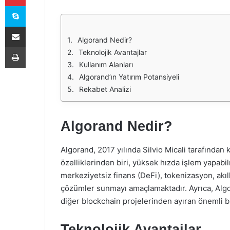
Skype
E-Posta ile paylaş
Algorand Nedir?
Yazdır
Teknolojik Avantajlar
Kullanım Alanları
Algorand’ın Yatırım Potansiyeli
Rekabet Analizi
Algorand Nedir?
Algorand, 2017 yılında Silvio Micali tarafından
özelliklerinden biri, yüksek hızda işlem yapabi
merkeziyetsiz finans (DeFi), tokenizasyon, akıll
çözümler sunmayı amaçlamaktadır. Ayrıca, Algor
diğer blockchain projelerinden ayıran önemli bi
Teknolojik Avantajlar