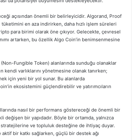
ması da potansiyel büyümesini destekleyecektir.
eceği açısından önemli bir belirleyicidir. Algorand, Proof
tüketimini en aza indirirken, daha hızlı işlem süreleri
ipto para birimi olarak öne çıkıyor. Gelecekte, çevresel
lanımı artarken, bu özellik Algo Coin’in benimsenmesine
 (Non-Fungible Token) alanlarında sunduğu olanaklar
arın kendi varlıklarını yönetmesine olanak tanırken;
emek için yeni bir yol sunar. Bu alanlarda
oin’in ekosistemini güçlendirebilir ve yatırımcıların
llarında nasıl bir performans göstereceği de önemli bir
li değişen bir yapıdadır. Böyle bir ortamda, yalnızca
stratejilerine ve topluluk desteğine de ihtiyaç duyar.
ktif bir katkı sağlarken, güçlü bir destek ağı