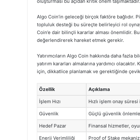
oluşturması bu açıdan kritik önem taşımaktadır
Algo Coin’in geleceği birçok faktöre bağlıdır. P
topluluk desteği bu süreçte belirleyici rol oynay
Coin’e dair bilinçli kararlar alması önemlidir. B
değerlendirerek hareket etmek gerekir.
Yatırımcıların Algo Coin hakkında daha fazla bil
yatırım kararları almalarına yardımcı olacaktır. 
için, dikkatlice planlamak ve gerektiğinde çevi
Özellik
Açıklama
İşlem Hızı
Hızlı işlem onay süresi 
Güvenlik
Güçlü güvenlik önlemler
Hedef Pazar
Finansal hizmetler, oyu
Enerji Verimliliği
Proof of Stake mekanizm