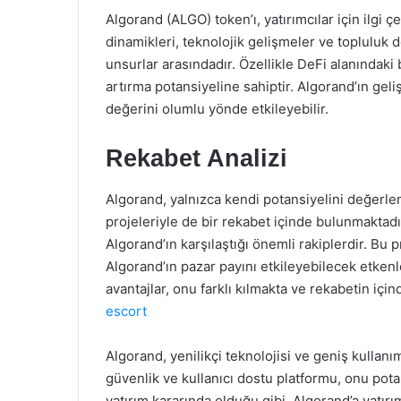
Algorand (ALGO) token’ı, yatırımcılar için ilgi ç
dinamikleri, teknolojik gelişmeler ve topluluk 
unsurlar arasındadır. Özellikle DeFi alanındak
artırma potansiyeline sahiptir. Algorand’ın g
değerini olumlu yönde etkileyebilir.
Rekabet Analizi
Algorand, yalnızca kendi potansiyelini değerl
projeleriyle de bir rekabet içinde bulunmaktad
Algorand’ın karşılaştığı önemli rakiplerdir. Bu 
Algorand’ın pazar payını etkileyebilecek etkenle
avantajlar, onu farklı kılmakta ve rekabetin iç
escort
Algorand, yenilikçi teknolojisi ve geniş kullanı
güvenlik ve kullanıcı dostu platformu, onu potan
yatırım kararında olduğu gibi, Algorand’a yatır