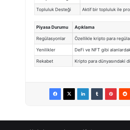
Topluluk Desteği
Aktif bir topluluk ile p
Piyasa Durumu
Açıklama
Regülasyonlar
Özellikle kripto para regül
Yenilikler
DeFi ve NFT gibi alanlardak
Rekabet
Kripto para dünyasındaki d
Facebook
X
LinkedIn
Tumblr
Pintere