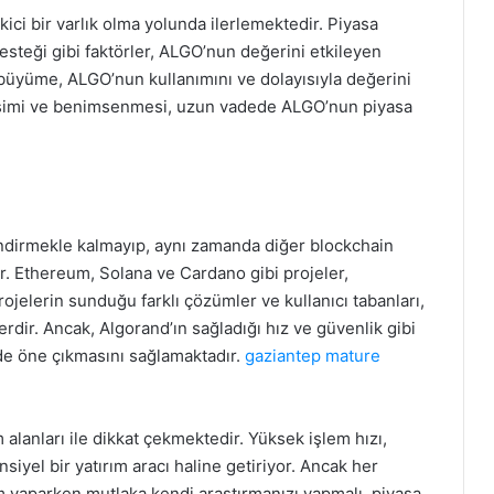
ekici bir varlık olma yolunda ilerlemektedir. Piyasa
desteği gibi faktörler, ALGO’nun değerini etkileyen
i büyüme, ALGO’nun kullanımını ve dolayısıyla değerini
elişimi ve benimsenmesi, uzun vadede ALGO’nun piyasa
endirmekle kalmayıp, aynı zamanda diğer blockchain
ır. Ethereum, Solana ve Cardano gibi projeler,
projelerin sunduğu farklı çözümler ve kullanıcı tabanları,
rdir. Ancak, Algorand’ın sağladığı hız ve güvenlik gibi
inde öne çıkmasını sağlamaktadır.
gaziantep mature
m alanları ile dikkat çekmektedir. Yüksek işlem hızı,
siyel bir yatırım aracı haline getiriyor. Ancak her
ım yaparken mutlaka kendi araştırmanızı yapmalı, piyasa