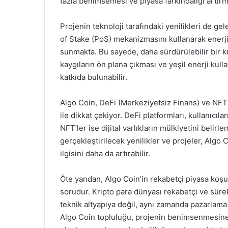
fazla benimsemesi ve piyasa farkındalığı artır
Projenin teknoloji tarafındaki yenilikleri de gel
of Stake (PoS) mekanizmasını kullanarak enerji 
sunmakta. Bu sayede, daha sürdürülebilir bir kr
kaygıların ön plana çıkması ve yeşil enerji kul
katkıda bulunabilir.
Algo Coin, DeFi (Merkeziyetsiz Finans) ve NFT
ile dikkat çekiyor. DeFi platformları, kullanıcıl
NFT’ler ise dijital varlıkların mülkiyetini belirl
gerçekleştirilecek yenilikler ve projeler, Algo C
ilgisini daha da artırabilir.
Öte yandan, Algo Coin’in rekabetçi piyasa koşu
sorudur. Kripto para dünyası rekabetçi ve sürek
teknik altyapıya değil, aynı zamanda pazarlama 
Algo Coin topluluğu, projenin benimsenmesine a