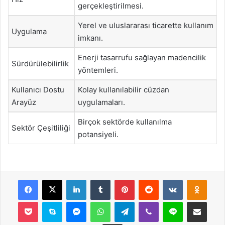
gerçekleştirilmesi.
Yerel ve uluslararası ticarette kullanım
Uygulama
imkanı.
Enerji tasarrufu sağlayan madencilik
Sürdürülebilirlik
yöntemleri.
Kullanıcı Dostu
Kolay kullanılabilir cüzdan
Arayüz
uygulamaları.
Birçok sektörde kullanılma
Sektör Çeşitliliği
potansiyeli.
Facebook
X
LinkedIn
Tumblr
Pinterest
Reddit
VKontakte
Odnok
Pocket
Skype
Messenger
WhatsApp
Telegram
Viber
Line
E-Posta ile payla
Yazdır