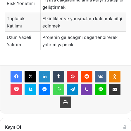
Risk Yönetimi
geliştirmek
Topluluk
Etkinlikler ve yarışmalara katılarak bilgi
Katılımı
edinmek
Uzun Vadeli
Projenin geleceğini değerlendirerek
Yatırım
yatırım yapmak
Facebook
X
LinkedIn
Tumblr
Pinterest
Reddit
VKontakte
Odnok
Pocket
Skype
Messenger
WhatsApp
Telegram
Viber
Line
E-Posta ile payla
Yazdır
Kayıt Ol