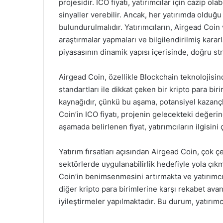
projesidir. ICO fiyatı, yatırımcılar için cazip ol
sinyaller verebilir. Ancak, her yatırımda olduğu
bulundurulmalıdır. Yatırımcıların, Airgead Coin 
araştırmalar yapmaları ve bilgilendirilmiş kara
piyasasının dinamik yapısı içerisinde, doğru st
Airgead Coin, özellikle Blockchain teknolojisin
standartları ile dikkat çeken bir kripto para bir
kaynağıdır, çünkü bu aşama, potansiyel kazançla
Coin’in ICO fiyatı, projenin gelecekteki değerin
aşamada belirlenen fiyat, yatırımcıların ilgisin
Yatırım fırsatları açısından Airgead Coin, çok çeş
sektörlerde uygulanabilirlik hedefiyle yola çıkmı
Coin’in benimsenmesini artırmakta ve yatırımcı
diğer kripto para birimlerine karşı rekabet ava
iyileştirmeler yapılmaktadır. Bu durum, yatırımc