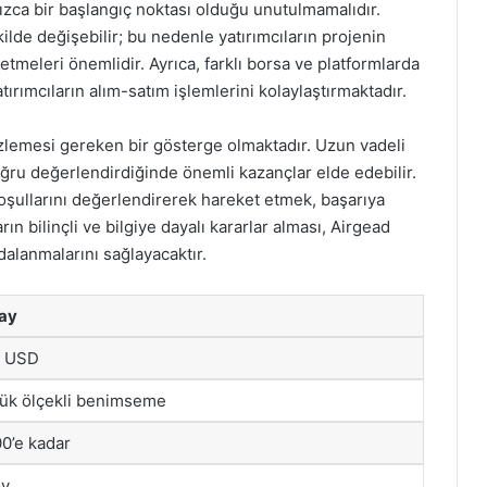
ızca bir başlangıç noktası olduğu unutulmamalıdır.
ekilde değişebilir; bu nedenle yatırımcıların projenin
 etmeleri önemlidir. Ayrıca, farklı borsa ve platformlarda
tırımcıların alım-satım işlemlerini kolaylaştırmaktadır.
e izlemesi gereken bir gösterge olmaktadır. Uzun vadeli
ı doğru değerlendirdiğinde önemli kazançlar elde edebilir.
oşullarını değerlendirerek hareket etmek, başarıya
ın bilinçli ve bilgiye dayalı kararlar alması, Airgead
ydalanmalarını sağlayacaktır.
ay
0 USD
ük ölçekli benimseme
0’e kadar
Ay