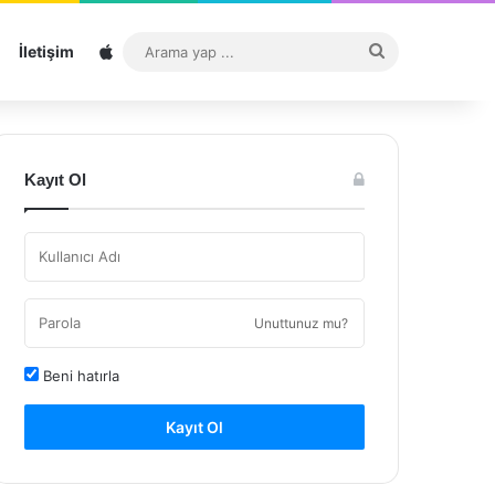
Sitemap
Arama
İletişim
yap
...
Kayıt Ol
Unuttunuz mu?
Beni hatırla
Kayıt Ol