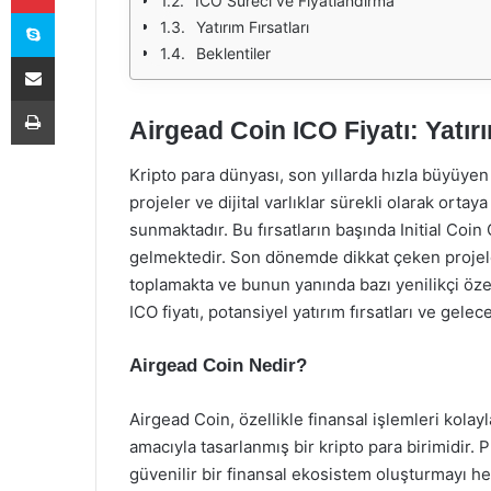
ICO Süreci ve Fiyatlandırma
Skype
Yatırım Fırsatları
Beklentiler
E-Posta ile paylaş
Yazdır
Airgead Coin ICO Fiyatı: Yatırı
Kripto para dünyası, son yıllarda hızla büyüyen 
projeler ve dijital varlıklar sürekli olarak ortaya
sunmaktadır. Bu fırsatların başında Initial Coi
gelmektedir. Son dönemde dikkat çeken projelerd
toplamakta ve bunun yanında bazı yenilikçi özel
ICO fiyatı, potansiyel yatırım fırsatları ve gelec
Airgead Coin Nedir?
Airgead Coin, özellikle finansal işlemleri kolay
amacıyla tasarlanmış bir kripto para birimidir. P
güvenilir bir finansal ekosistem oluşturmayı he