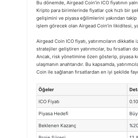
Bu dönemde, Airgead Coin’in ICO fiyatının yaln
Kripto para birimlerinde fiyatlar çok hızlı bir ş
gelişimini ve piyasa eğilimlerini yakından takip
işlem görecek olan Airgead Coin’in likiditesi, ya
Airgead Coin ICO fiyatı, yatırımcıların dikkatl
stratejiler geliştiren yatırımcılar, bu fırsatlar
Ancak, risk yönetimine özen gösterip, piyasa k
ulaşmanın anahtarıdır. Bu kapsamda, yatırımcılar
Coin ile sağlanan fırsatlardan en iyi şekilde fa
Öğeler
Det
ICO Fiyatı
0.1
Piyasa Hedefi
Büy
Beklenen Kazanç
%20
Proje Süresi
12 