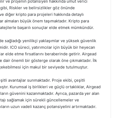
abilir ve projenin potansiyeli hakkında umut verici
 gibi, Riskler ve belirsizlikler göz önünde
ve diğer kripto para projeleri hakkında detaylı
rlar almaları büyük önem taşımaktadır. Kripto para
ratejilerle başarılı sonuçlar elde etmek mümkündür.
de sağladığı yenilikçi yaklaşımlar ve yüksek güvenlik
imidir. ICO süreci, yatırımcılar için büyük bir heyecan
r elde etme fırsatlarını beraberinde getirir. Airgead
e dair önemli bir gösterge olarak öne çıkmaktadır. İlk
i çekebilmesi için makul bir seviyede tutulmuştur.
itli avantajlar sunmaktadır. Proje ekibi, çeşitli
ştır. Kurumsal iş birlikleri ve güçlü ortaklıklar, Airgead
ların güvenini kazanmaktadır. Ayrıca, pazarda yer alan
ntajı sağlamak için sürekli güncellemeler ve
ıların uzun vadeli kazanç potansiyelini artırmaktadır.