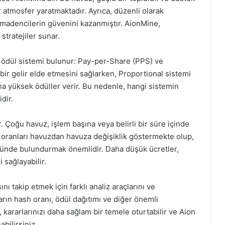
r atmosfer yaratmaktadır. Ayrıca, düzenli olarak
le madencilerin güvenini kazanmıştır. AionMine,
stratejiler sunar.
a ödül sistemi bulunur: Pay-per-Share (PPS) ve
 bir gelir elde etmesini sağlarken, Proportional sistemi
a yüksek ödüller verir. Bu nedenle, hangi sistemin
dir.
. Çoğu havuz, işlem başına veya belirli bir süre içinde
in oranları havuzdan havuza değişiklik göstermekte olup,
nünde bulundurmak önemlidir. Daha düşük ücretler,
 sağlayabilir.
 takip etmek için farklı analiz araçlarını ve
ların hash oranı, ödül dağıtımı ve diğer önemli
, kararlarınızı daha sağlam bir temele oturtabilir ve Aion
bilirsiniz.