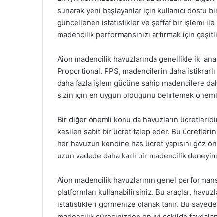
sunarak yeni başlayanlar için kullanıcı dostu bi
güncellenen istatistikler ve şeffaf bir işlemi i
madencilik performansınızı artırmak için çeşitli 
Aion madencilik havuzlarında genellikle iki an
Proportional. PPS, madencilerin daha istikrarlı
daha fazla işlem gücüne sahip madencilere dah
sizin için en uygun olduğunu belirlemek önemli
Bir diğer önemli konu da havuzların ücretleridir
kesilen sabit bir ücret talep eder. Bu ücretler
her havuzun kendine has ücret yapısını göz ö
uzun vadede daha karlı bir madencilik deneyimi
Aion madencilik havuzlarının genel performansını
platformları kullanabilirsiniz. Bu araçlar, havuz
istatistikleri görmenize olanak tanır. Bu sayede
madencilik sürecinizden en iyi şekilde faydalana