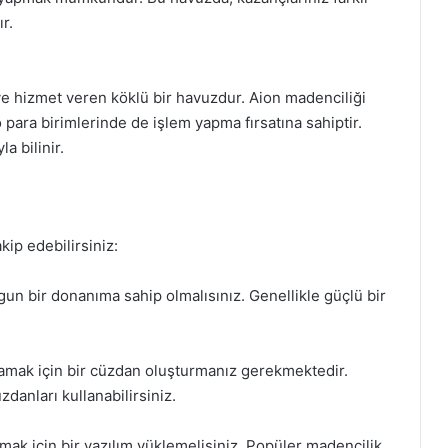
r.
 hizmet veren köklü bir havuzdur. Aion madenciliği
 para birimlerinde de işlem yapma fırsatına sahiptir.
a bilinir.
kip edebilirsiniz:
ygun bir donanıma sahip olmalısınız. Genellikle güçlü bir
klamak için bir cüzdan oluşturmanız gerekmektedir.
danları kullanabilirsiniz.
mak için bir yazılım yüklemelisiniz. Popüler madencilik