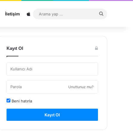
Sitemap
Arama
İletişim
yap
...
Kayıt Ol
Unuttunuz mu?
Beni hatırla
Kayıt Ol