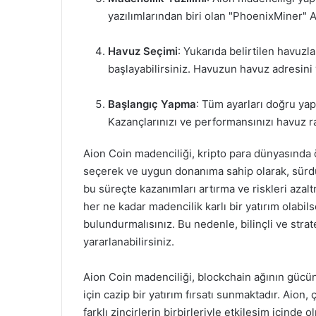
yazılımlarından biri olan "PhoenixMiner" Aio
Havuz Seçimi
: Yukarıda belirtilen havuzl
başlayabilirsiniz. Havuzun havuz adresini 
Başlangıç Yapma
: Tüm ayarları doğru yap
Kazançlarınızı ve performansınızı havuz ra
Aion Coin madenciliği, kripto para dünyasında ö
seçerek ve uygun donanıma sahip olarak, sürdürü
bu süreçte kazanımları artırma ve riskleri aza
her ne kadar madencilik karlı bir yatırım olabil
bulundurmalısınız. Bu nedenle, bilinçli ve strat
yararlanabilirsiniz.
Aion Coin madenciliği, blockchain ağının gücün
için cazip bir yatırım fırsatı sunmaktadır. Aion
farklı zincirlerin birbirleriyle etkileşim içinde 