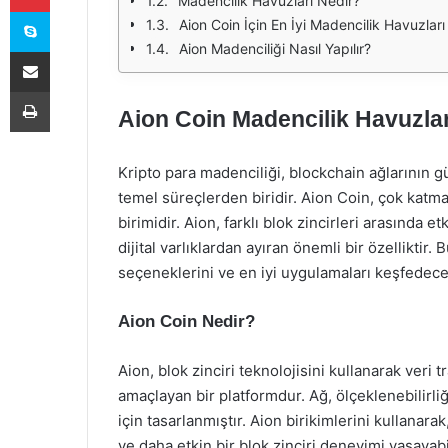
Madencilik Havuzları Nedir?
Skype
Aion Coin İçin En İyi Madencilik Havuzları
Aion Madenciliği Nasıl Yapılır?
E-Posta ile paylaş
Yazdır
Aion Coin Madencilik Havuzlar
Kripto para madenciliği, blockchain ağlarının g
temel süreçlerden biridir. Aion Coin, çok katman
birimidir. Aion, farklı blok zincirleri arasında 
dijital varlıklardan ayıran önemli bir özelliktir
seçeneklerini ve en iyi uygulamaları keşfedece
Aion Coin Nedir?
Aion, blok zinciri teknolojisini kullanarak veri
amaçlayan bir platformdur. Ağ, ölçeklenebilirliğ
için tasarlanmıştır. Aion birikimlerini kullanara
ve daha etkin bir blok zinciri deneyimi yaşayabil