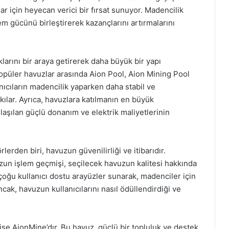
r için heyecan verici bir fırsat sunuyor. Madencilik
em gücünü birleştirerek kazançlarını artırmalarını
arını bir araya getirerek daha büyük bir yapı
popüler havuzlar arasında Aion Pool, Aion Mining Pool
nıcıların madencilik yaparken daha stabil ve
kılar. Ayrıca, havuzlara katılmanın en büyük
ılaşılan güçlü donanım ve elektrik maliyetlerinin
erden biri, havuzun güvenilirliği ve itibarıdır.
zun işlem geçmişi, seçilecek havuzun kalitesi hakkında
n çoğu kullanıcı dostu arayüzler sunarak, madenciler için
cak, havuzun kullanıcılarını nasıl ödüllendirdiği ve
 ise AionMine’dır. Bu havuz, güçlü bir topluluk ve destek