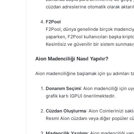
cüzdan adreslerine otomatik olarak aktarılı
F2Pool
F2Pool, dünya genelinde birçok madenciye
yaparken, F2Pool kullanıcıları başka kripto
Kesintisiz ve güvenilir bir sistem sunmasıyl
Aion Madenciliği Nasıl Yapılır?
Aion madenciliğine başlamak için şu adımları ta
Donanım Seçimi
: Aion madenciliği için u
grafik kartı (GPU) önerilmektedir.
Cüzdan Oluşturma
: Aion Coinlerinizi sa
Resmi Aion cüzdanı veya diğer popüler cüz
Madencilik Yazılımı
: Aion madenciliği yap