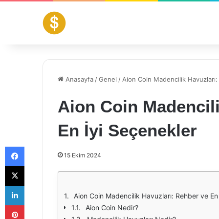
Anasayfa
/
Genel
/
Aion Coin Madencilik Havuzları:
Aion Coin Madencili
En İyi Seçenekler
Facebook
15 Ekim 2024
X
LinkedIn
Aion Coin Madencilik Havuzları: Rehber ve En
Pinterest
Aion Coin Nedir?