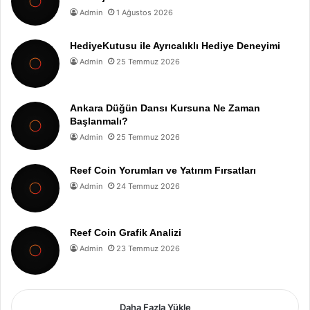
Admin
1 Ağustos 2026
HediyeKutusu ile Ayrıcalıklı Hediye Deneyimi
Admin
25 Temmuz 2026
Ankara Düğün Dansı Kursuna Ne Zaman
Başlanmalı?
Admin
25 Temmuz 2026
Reef Coin Yorumları ve Yatırım Fırsatları
Admin
24 Temmuz 2026
Reef Coin Grafik Analizi
Admin
23 Temmuz 2026
Daha Fazla Yükle