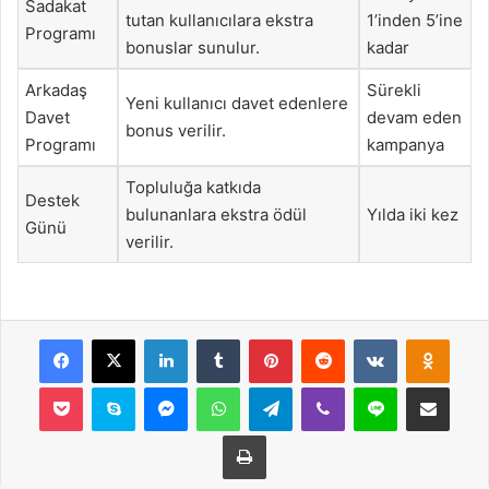
Sadakat
tutan kullanıcılara ekstra
1’inden 5’ine
Programı
bonuslar sunulur.
kadar
Arkadaş
Sürekli
Yeni kullanıcı davet edenlere
Davet
devam eden
bonus verilir.
Programı
kampanya
Topluluğa katkıda
Destek
bulunanlara ekstra ödül
Yılda iki kez
Günü
verilir.
Facebook
X
LinkedIn
Tumblr
Pinterest
Reddit
VKontakte
Odnok
Pocket
Skype
Messenger
WhatsApp
Telegram
Viber
Line
E-Posta ile payla
Yazdır