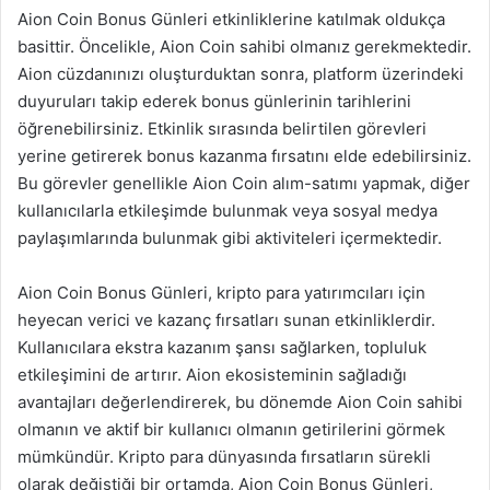
Aion Coin Bonus Günleri etkinliklerine katılmak oldukça
basittir. Öncelikle, Aion Coin sahibi olmanız gerekmektedir.
Aion cüzdanınızı oluşturduktan sonra, platform üzerindeki
duyuruları takip ederek bonus günlerinin tarihlerini
öğrenebilirsiniz. Etkinlik sırasında belirtilen görevleri
yerine getirerek bonus kazanma fırsatını elde edebilirsiniz.
Bu görevler genellikle Aion Coin alım-satımı yapmak, diğer
kullanıcılarla etkileşimde bulunmak veya sosyal medya
paylaşımlarında bulunmak gibi aktiviteleri içermektedir.
Aion Coin Bonus Günleri, kripto para yatırımcıları için
heyecan verici ve kazanç fırsatları sunan etkinliklerdir.
Kullanıcılara ekstra kazanım şansı sağlarken, topluluk
etkileşimini de artırır. Aion ekosisteminin sağladığı
avantajları değerlendirerek, bu dönemde Aion Coin sahibi
olmanın ve aktif bir kullanıcı olmanın getirilerini görmek
mümkündür. Kripto para dünyasında fırsatların sürekli
olarak değiştiği bir ortamda, Aion Coin Bonus Günleri,