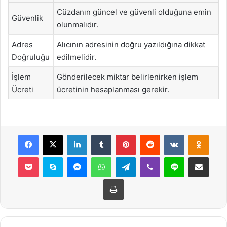
Cüzdanın güncel ve güvenli olduğuna emin
Güvenlik
olunmalıdır.
Adres
Alıcının adresinin doğru yazıldığına dikkat
Doğruluğu
edilmelidir.
İşlem
Gönderilecek miktar belirlenirken işlem
Ücreti
ücretinin hesaplanması gerekir.
Facebook
X
LinkedIn
Tumblr
Pinterest
Reddit
VKontakte
Odnok
Pocket
Skype
Messenger
WhatsApp
Telegram
Viber
Line
E-Posta ile payla
Yazdır