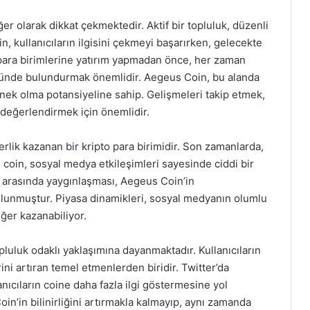
er olarak dikkat çekmektedir. Aktif bir topluluk, düzenli
n, kullanıcıların ilgisini çekmeyi başarırken, gelecekte
 para birimlerine yatırım yapmadan önce, her zaman
 önünde bulundurmak önemlidir. Aegeus Coin, bu alanda
nek olma potansiyeline sahip. Gelişmeleri takip etmek,
ı değerlendirmek için önemlidir.
rlik kazanan bir kripto para birimidir. Son zamanlarda,
u coin, sosyal medya etkileşimleri sayesinde ciddi bir
rı arasında yaygınlaşması, Aegeus Coin’in
unmuştur. Piyasa dinamikleri, sosyal medyanın olumlu
eğer kazanabiliyor.
pluluk odaklı yaklaşımına dayanmaktadır. Kullanıcıların
rini artıran temel etmenlerden biridir. Twitter’da
anıcıların coine daha fazla ilgi göstermesine yol
in’in bilinirliğini artırmakla kalmayıp, aynı zamanda