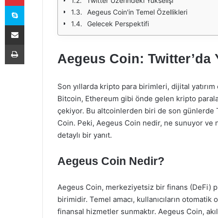
Twitter Üzerindeki Yükselişi
Skype
Aegeus Coin'in Temel Özellikleri
Gelecek Perspektifi
E-Posta ile paylaş
Yazdır
Aegeus Coin: Twitter’da 
Son yıllarda kripto para birimleri, dijital yat
Bitcoin, Ethereum gibi önde gelen kripto parala
çekiyor. Bu altcoinlerden biri de son günlerde
Coin. Peki, Aegeus Coin nedir, ne sunuyor ve n
detaylı bir yanıt.
Aegeus Coin Nedir?
Aegeus Coin, merkeziyetsiz bir finans (DeFi) pla
birimidir. Temel amacı, kullanıcıların otomatik 
finansal hizmetler sunmaktır. Aegeus Coin, akıl