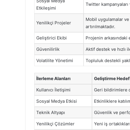
Sosyal Medya
Twitter kampanyaları v
Etkileşimi
Mobil uygulamalar ve 
Yenilikçi Projeler
artırılmaktadır.
Geliştirici Ekibi
Projenin arkasındaki e
Güvenilirlik
Aktif destek ve hızlı i
Volatilite Yönetimi
Topluluk destekli yakl
İlerleme Alanları
Geliştirme Hedef
Kullanıcı İletişimi
Geri bildirimlere
Sosyal Medya Etkisi
Etkinliklere katılı
Teknik Altyapı
Güvenlik ve perfo
Yenilikçi Çözümler
Yeni iş ortaklıkla