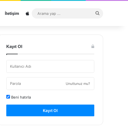
Sitemap
Arama
İletişim
yap
...
Kayıt Ol
Unuttunuz mu?
Beni hatırla
Kayıt Ol