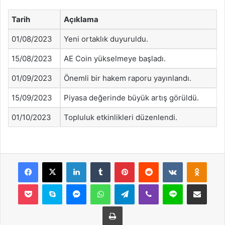
Tarih
Açıklama
01/08/2023
Yeni ortaklık duyuruldu.
15/08/2023
AE Coin yükselmeye başladı.
01/09/2023
Önemli bir hakem raporu yayınlandı.
15/09/2023
Piyasa değerinde büyük artış görüldü.
01/10/2023
Topluluk etkinlikleri düzenlendi.
Facebook
X
LinkedIn
Tumblr
Pinterest
Reddit
VKontakte
Odnok
Pocket
Skype
Messenger
WhatsApp
Telegram
Viber
Line
E-Posta ile payla
Yazdır