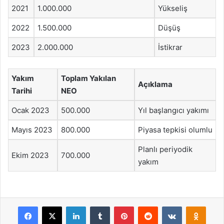
2021
1.000.000
Yükseliş
2022
1.500.000
Düşüş
2023
2.000.000
İstikrar
Yakım
Toplam Yakılan
Açıklama
Tarihi
NEO
Ocak 2023
500.000
Yıl başlangıcı yakımı
Mayıs 2023
800.000
Piyasa tepkisi olumlu
Planlı periyodik
Ekim 2023
700.000
yakım
Facebook
X
LinkedIn
Tumblr
Pinterest
Reddit
VKontakte
Odnok