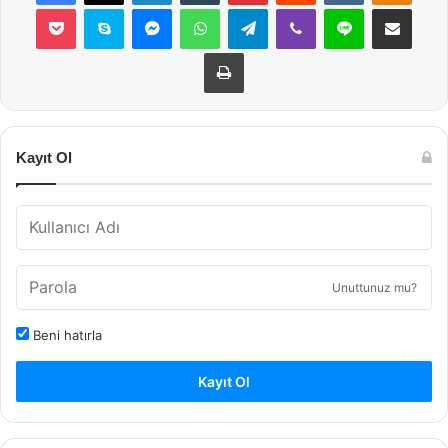
Pocket
Skype
Messenger
WhatsApp
Telegram
Viber
Line
E-Posta ile payla
Yazdır
Kayıt Ol
Unuttunuz mu?
Beni hatırla
Kayıt Ol