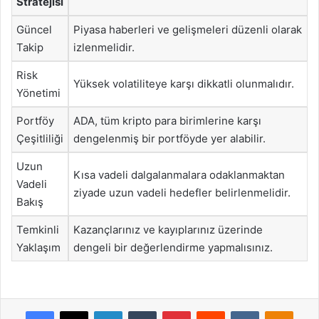
Stratejisi
Güncel
Piyasa haberleri ve gelişmeleri düzenli olarak
Takip
izlenmelidir.
Risk
Yüksek volatiliteye karşı dikkatli olunmalıdır.
Yönetimi
Portföy
ADA, tüm kripto para birimlerine karşı
Çeşitliliği
dengelenmiş bir portföyde yer alabilir.
Uzun
Kısa vadeli dalgalanmalara odaklanmaktan
Vadeli
ziyade uzun vadeli hedefler belirlenmelidir.
Bakış
Temkinli
Kazançlarınız ve kayıplarınız üzerinde
Yaklaşım
dengeli bir değerlendirme yapmalısınız.
Facebook
X
LinkedIn
Tumblr
Pinterest
Reddit
VKontakte
Odnok