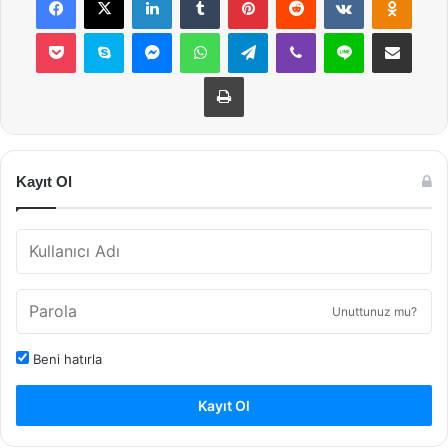
Pocket
Skype
Messenger
WhatsApp
Telegram
Viber
Line
E-Posta ile payla
Yazdır
Kayıt Ol
Unuttunuz mu?
Beni hatırla
Kayıt Ol