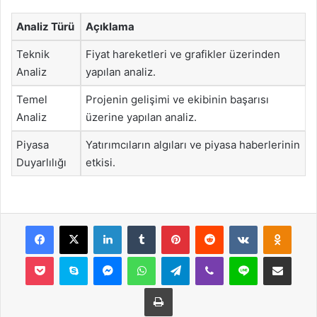
Analiz Türü
Açıklama
Teknik
Fiyat hareketleri ve grafikler üzerinden
Analiz
yapılan analiz.
Temel
Projenin gelişimi ve ekibinin başarısı
Analiz
üzerine yapılan analiz.
Piyasa
Yatırımcıların algıları ve piyasa haberlerinin
Duyarlılığı
etkisi.
Facebook
X
LinkedIn
Tumblr
Pinterest
Reddit
VKontakte
Odnok
Pocket
Skype
Messenger
WhatsApp
Telegram
Viber
Line
E-Posta ile payla
Yazdır