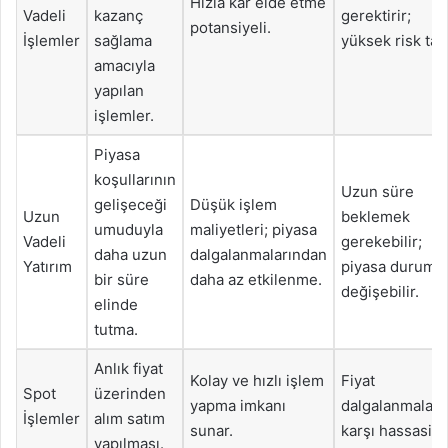
Hızla kâr elde etme
Vadeli
kazanç
gerektirir;
potansiyeli.
İşlemler
sağlama
yüksek risk taşı
amacıyla
yapılan
işlemler.
Piyasa
koşullarının
Uzun süre
gelişeceği
Düşük işlem
Uzun
beklemek
umuduyla
maliyetleri; piyasa
Vadeli
gerekebilir;
daha uzun
dalgalanmalarından
Yatırım
piyasa durumu
bir süre
daha az etkilenme.
değişebilir.
elinde
tutma.
Anlık fiyat
Kolay ve hızlı işlem
Fiyat
Spot
üzerinden
yapma imkanı
dalgalanmaları
İşlemler
alım satım
sunar.
karşı hassasiye
yapılması.