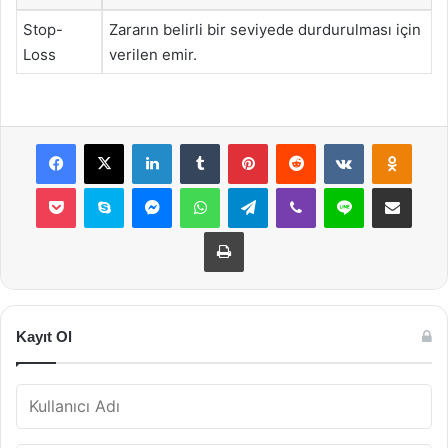
Stop-
Zararın belirli bir seviyede durdurulması için
Loss
verilen emir.
Facebook
X
LinkedIn
Tumblr
Pinterest
Reddit
VKontakte
Odnok
Pocket
Skype
Messenger
WhatsApp
Telegram
Viber
Line
E-Posta ile payla
Yazdır
Kayıt Ol