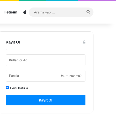
Sitemap
Arama
İletişim
yap
...
Kayıt Ol
Unuttunuz mu?
Beni hatırla
Kayıt Ol