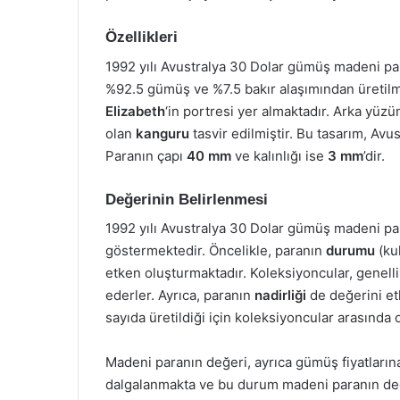
Özellikleri
1992 yılı Avustralya 30 Dolar gümüş madeni pa
%92.5 gümüş ve %7.5 bakır alaşımından üretilmi
Elizabeth
‘in portresi yer almaktadır. Arka yüzü
olan
kanguru
tasvir edilmiştir. Bu tasarım, Avus
Paranın çapı
40 mm
ve kalınlığı ise
3 mm
’dir.
Değerinin Belirlenmesi
1992 yılı Avustralya 30 Dolar gümüş madeni para
göstermektedir. Öncelikle, paranın
durumu
(ku
etken oluşturmaktadır. Koleksiyoncular, genelli
ederler. Ayrıca, paranın
nadirliği
de değerini etk
sayıda üretildiği için koleksiyoncular arasında
Madeni paranın değeri, ayrıca gümüş fiyatlarına
dalgalanmakta ve bu durum madeni paranın değe