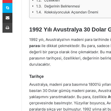
Özellikleri
Skype
Değerinin Belirlenmesi
Koleksiyonculuk Açısından Önemi
E-Posta ile paylaş
Yazdır
1992 Yılı Avustralya 30 Dolar
1992 yılı, Avustralya’nın madeni para tarihinde
parası
ile dikkat çekmektedir. Bu para, sadece 
değerli bir parça olarak öne çıkmaktadır. Bu m
parasının tarihçesi, özellikleri, değerinin bel
durulacaktır.
Tarihçe
Avustralya, madeni para basımına 1800’lü yıllar
basılan 30 Dolar gümüş madeni parası, Avustra
yaklaşımını yansıtmaktadır. Bu para, özellikle
A
çerçevesinde basılmıştır. Yüzyıllar boyunca, Avu
paralarda sıkça yer bulmuştur. 1992 yılına ait 