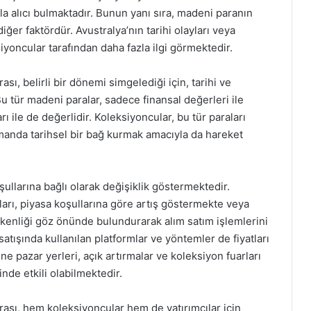
la alıcı bulmaktadır. Bunun yanı sıra, madeni paranın
diğer faktördür. Avustralya’nın tarihi olayları veya
siyoncular tarafından daha fazla ilgi görmektedir.
ı, belirli bir dönemi simgelediği için, tarihi ve
Bu tür madeni paralar, sadece finansal değerleri ile
ı ile de değerlidir. Koleksiyoncular, bu tür paraları
amanda tarihsel bir bağ kurmak amacıyla da hareket
oşullarına bağlı olarak değişiklik göstermektedir.
ları, piyasa koşullarına göre artış göstermekte veya
şkenliği göz önünde bulundurarak alım satım işlemlerini
atışında kullanılan platformlar ve yöntemler de fiyatları
ne pazar yerleri, açık artırmalar ve koleksiyon fuarları
sinde etkili olabilmektedir.
ası, hem koleksiyoncular hem de yatırımcılar için