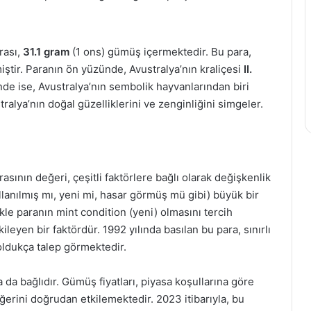
rası,
31.1 gram
(1 ons) gümüş içermektedir. Bu para,
ştir. Paranın ön yüzünde, Avustralya’nın kraliçesi
II.
nde ise, Avustralya’nın sembolik hayvanlarından biri
tralya’nın doğal güzelliklerini ve zenginliğini simgeler.
sının değeri, çeşitli faktörlere bağlı olarak değişkenlik
llanılmış mı, yeni mi, hasar görmüş mü gibi) büyük bir
kle paranın mint condition (yeni) olmasını tercih
ileyen bir faktördür. 1992 yılında basılan bu para, sınırlı
 oldukça talep görmektedir.
 da bağlıdır. Gümüş fiyatları, piyasa koşullarına göre
rini doğrudan etkilemektedir. 2023 itibarıyla, bu