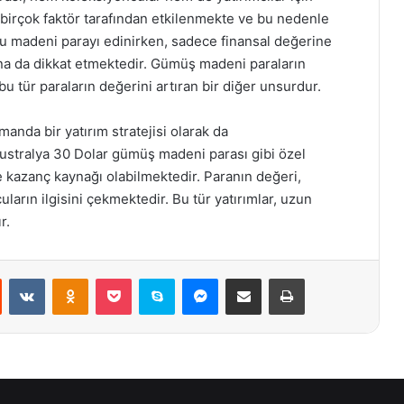
, birçok faktör tarafından etkilenmekte ve bu nedenle
bu madeni parayı edinirken, sadece finansal değerine
ına da dikkat etmektedir. Gümüş madeni paraların
 tür paraların değerini artıran bir diğer unsurdur.
anda bir yatırım stratejisi olarak da
vustralya 30 Dolar gümüş madeni parası gibi özel
 kazanç kaynağı olabilmektedir. Paranın değeri,
ların ilgisini çekmektedir. Bu tür yatırımlar, uzun
r.
st
Reddit
VKontakte
Odnoklassniki
Pocket
Skype
Messenger
E-Posta ile paylaş
Yazdır