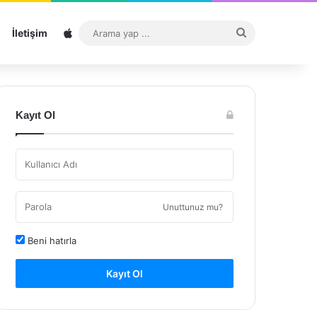
Sitemap
Arama
İletişim
yap
...
Kayıt Ol
Unuttunuz mu?
Beni hatırla
Kayıt Ol