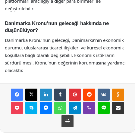
platformları aracılığıyla diğer para birimleri ile
değiştirilebilir.
Danimarka Kronu’nun geleceği hakkında ne
düşünülüyor?
Danimarka Kronu’nun geleceği, Danimarka’nın ekonomik
durumu, uluslararası ticaret ilişkileri ve küresel ekonomik
koşullara bağlı olarak değişebilir. Ekonomik istikrarın
sürdürülmesi, Kronu’nun değerinin korunmasına yardımcı
olacaktır.
Facebook
X
LinkedIn
Tumblr
Pinterest
Reddit
VKontakte
Odnok
Pocket
Skype
Messenger
WhatsApp
Telegram
Viber
Line
E-Posta ile payla
Yazdır