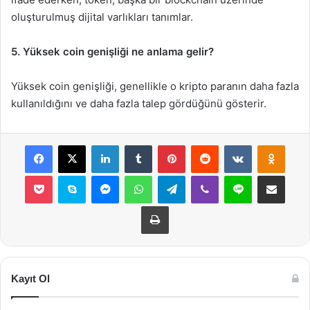
oluşturulmuş dijital varlıkları tanımlar.
5. Yüksek coin genişliği ne anlama gelir?
Yüksek coin genişliği, genellikle o kripto paranın daha fazla
kullanıldığını ve daha fazla talep gördüğünü gösterir.
Facebook
X
LinkedIn
Tumblr
Pinterest
Reddit
VKontakte
Odnok
Pocket
Skype
Messenger
WhatsApp
Telegram
Viber
Line
E-Posta ile payla
Yazdır
Kayıt Ol