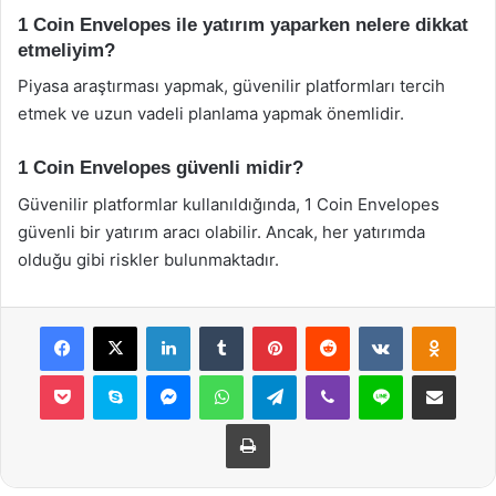
1 Coin Envelopes ile yatırım yaparken nelere dikkat
etmeliyim?
Piyasa araştırması yapmak, güvenilir platformları tercih
etmek ve uzun vadeli planlama yapmak önemlidir.
1 Coin Envelopes güvenli midir?
Güvenilir platformlar kullanıldığında, 1 Coin Envelopes
güvenli bir yatırım aracı olabilir. Ancak, her yatırımda
olduğu gibi riskler bulunmaktadır.
Facebook
X
LinkedIn
Tumblr
Pinterest
Reddit
VKontakte
Odnok
Pocket
Skype
Messenger
WhatsApp
Telegram
Viber
Line
E-Posta ile payla
Yazdır