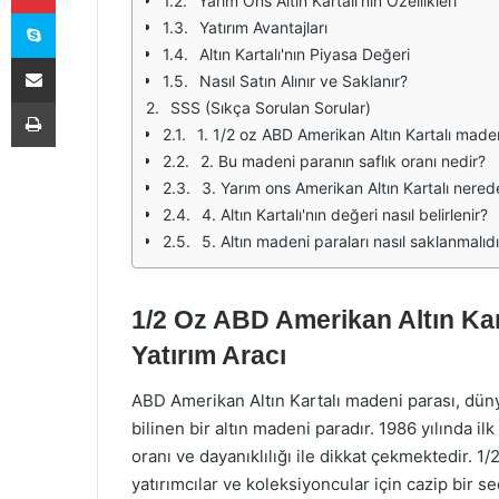
Yarım Ons Altın Kartalı'nın Özellikleri
Skype
Yatırım Avantajları
Altın Kartalı'nın Piyasa Değeri
E-Posta ile paylaş
Nasıl Satın Alınır ve Saklanır?
Yazdır
SSS (Sıkça Sorulan Sorular)
1. 1/2 oz ABD Amerikan Altın Kartalı made
2. Bu madeni paranın saflık oranı nedir?
3. Yarım ons Amerikan Altın Kartalı nerede
4. Altın Kartalı'nın değeri nasıl belirlenir?
5. Altın madeni paraları nasıl saklanmalıdı
1/2 Oz ABD Amerikan Altın Kart
Yatırım Aracı
ABD Amerikan Altın Kartalı madeni parası, dünya
bilinen bir altın madeni paradır. 1986 yılında i
oranı ve dayanıklılığı ile dikkat çekmektedir. 1
yatırımcılar ve koleksiyoncular için cazip bir 