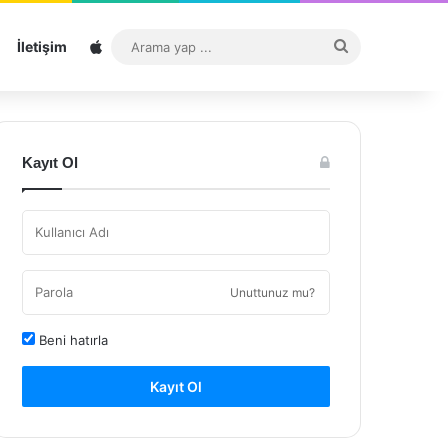
Sitemap
Arama
İletişim
yap
...
Kayıt Ol
Unuttunuz mu?
Beni hatırla
Kayıt Ol